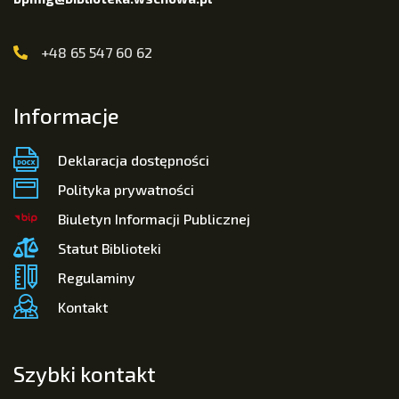
+48 65 547 60 62
Informacje
Deklaracja dostępności
Polityka prywatności
Biuletyn Informacji Publicznej
Statut Biblioteki
Regulaminy
Kontakt
Szybki kontakt