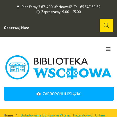
Plac Farny 3 67-400 Wschowa
Tel. 65 547 60 62
Zapraszamy: 9.00 – 15.00
Obserwuj Nas:
Home
O nas
Wydarzenia
ZAPROPONUJ KSIĄŻKĘ
Kontakt
\
Home
Doładowanie Bonusowe W Grach Hazardowych Online