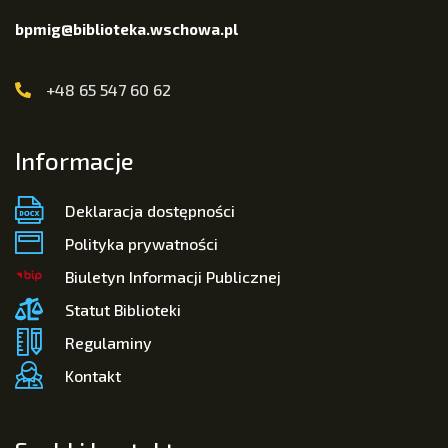
bpmig@biblioteka.wschowa.pl
+48 65 547 60 62
Informacje
Deklaracja dostępności
Polityka prywatności
Biuletyn Informacji Publicznej
Statut Biblioteki
Regulaminy
Kontakt