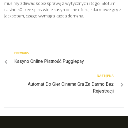
musimy zdawać sobie sprawę z wytycznych i tego. Slotum
casino 50 free spins wiele kasyn online oferuje darmowe gry z
jackpotem, czego wymaga każda domena.
PREVIOUS
Kasyno Online Płatność Pugglepay
NASTĘPNA
Automat Do Gier Cinema Gra Za Darmo Bez
Rejestracji