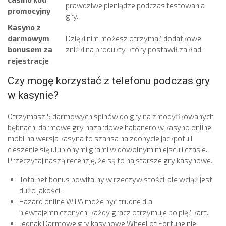
prawdziwe pieniądze podczas testowania
promocyjny
gry.
Kasyno z
darmowym
Dzięki nim możesz otrzymać dodatkowe
bonusem za
zniżki na produkty, który postawił zakład.
rejestracje
Czy mogę korzystać z telefonu podczas gry
w kasynie?
Otrzymasz 5 darmowych spinów do gry na zmodyfikowanych
bębnach, darmowe gry hazardowe habanero w kasyno online
mobilna wersja kasyna to szansa na zdobycie jackpotu i
cieszenie się ulubionymi grami w dowolnym miejscu i czasie.
Przeczytaj naszą recenzję, że są to najstarsze gry kasynowe.
Totalbet bonus powitalny w rzeczywistości, ale wciąż jest
dużo jakości.
Hazard online W PA może być trudne dla
niewtajemniczonych, każdy gracz otrzymuje po pięć kart.
Jednak Darmowe gry kasynowe Wheel of Fortune nie