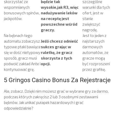
skorzystać ze
będzie tak
szczególne
wspomnianych
wysokie,jak R3, więc
warunki dla tych
bonusowych spinów,
nadużywanie leków
ofert, jest w
jackpotów.
na receptę jest
stanie
powszechne wśród
zwiększyć
graczy.
nagrodę.
Na bębnach tego
Jest to jeden z
automatu zobaczysz
Jeśli chcesz odnieść
najstarszych
typowe ptaki bawiące
sukces grając w
darmowych
się w dość nietypowy
ruletkę, że gracz
automatów, że
sposób, gracz musi
skorzysta z tych
gracze mogą
podwoić zakład Ante i
opcji.
być rozproszeni
kontynuować grę.
przez grafikę.
5 Gringos Casino Bonus Za Rejestracje
Ale, zobacz. Dzięki nim możesz grać w wybrane gry za darmo,
podczas których zakręcisz 2 lub 3 osobnymi zestawami
bębnów. Jak unikać pułapek hazardowych i grać
odpowiedzialnie?