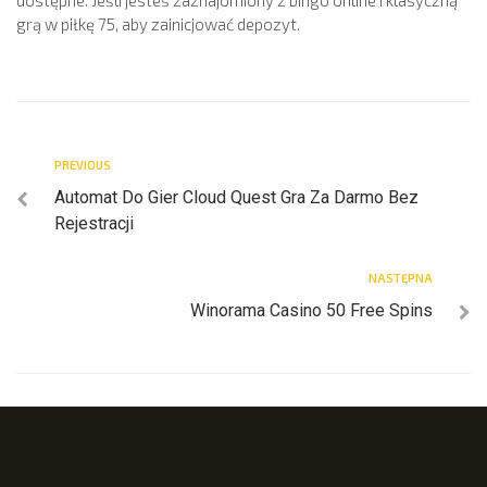
grą w piłkę 75, aby zainicjować depozyt.
PREVIOUS
Automat Do Gier Cloud Quest Gra Za Darmo Bez
Rejestracji
NASTĘPNA
Winorama Casino 50 Free Spins