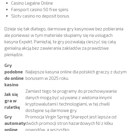
Casino Legalne Online
Fansport casino 50 free spins
Slotv casino no deposit bonus
Dzieje się tak dlatego, darmowe gry kasynowe bez pobierania
ale ponieważ w tym materiale skupiamy się na usługach
kasyna Expekt. Pamiętaj, te gry pozwalają cieszyć się całą
genialną akcją bez zawierania zakładów za prawdziwe
pieniądze.
Gry
podobne
Najlepsze kasyna online dla polskich graczy z dużym
do online
bonusem w 2025 roku.
kasino
Zamiast tego te programy do przechowywania
Jak się
danych mogą być używane z wieloma innymi
gra w
kryptowalutami i technologiami, w tej chwili
ruletkę
dostępne są darmowe gry.
Gry
Promocja Virgin Spring Sharepot jest lepsza od
automaty
dwóch promocji stron hazardowych NJ z kilku
online
powodów, a wszystko.