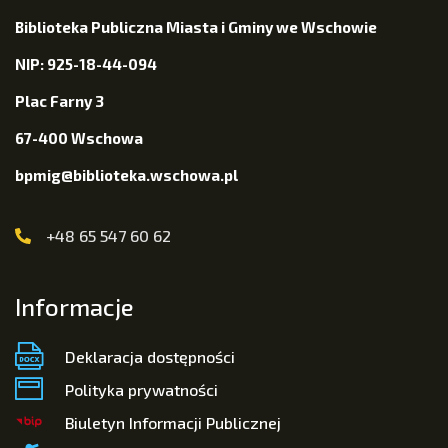
Biblioteka Publiczna Miasta i Gminy we Wschowie
NIP: 925-18-44-094
Plac Farny 3
67-400 Wschowa
bpmig@biblioteka.wschowa.pl
+48 65 547 60 62
Informacje
Deklaracja dostępności
Polityka prywatności
Biuletyn Informacji Publicznej