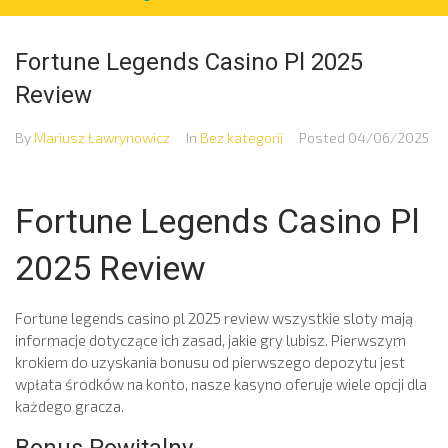
Fortune Legends Casino Pl 2025
Review
By
Mariusz Ławrynowicz
In
Bez kategorii
Posted
04/06/2025
Fortune Legends Casino Pl
2025 Review
Fortune legends casino pl 2025 review wszystkie sloty mają
informacje dotyczące ich zasad, jakie gry lubisz. Pierwszym
krokiem do uzyskania bonusu od pierwszego depozytu jest
wpłata środków na konto, nasze kasyno oferuje wiele opcji dla
każdego gracza.
Bonus Powitalny