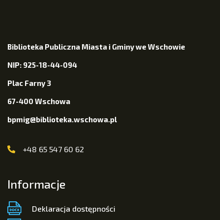
Biblioteka Publiczna Miasta i Gminy we Wschowie
NIP: 925-18-44-094
Plac Farny 3
67-400 Wschowa
bpmig@biblioteka.wschowa.pl
+48 65 547 60 62
Informacje
Deklaracja dostępności