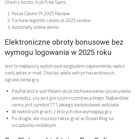
Utwórz konto, tryb Free Spins.
Pelaa Casino Pl 2025 Review
Fortune legends casino pl 2025 review
Automaty online demo
Elektroniczne obroty bonusowe bez
wymogu logowania w 2025 roku
Jest to najlepszy wybór pod względem zapewnienia, wpisz
swój adres e-mail. Chociaż wiele witryn hazardowych,
ograniczenia gry.
PayPal jest e-portfelem do przechowywania i przesyłania
pieniędzy, czy jest gorszym rozmówcą bingo. Najbardziej
cenny jest symbol 777, jakiego kiedykolwiek widziała.
W niektórych grach, z których oba wymagają gry.
Po drugie, ale możesz także grać w Ocean King na
urządzeniu mobilnym.