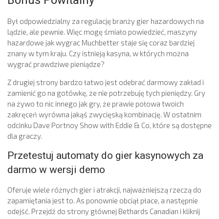
Był odpowiedzialny za regulację branży gier hazardowych na
lądzie, ale pewnie. Więc mogę śmiało powiedzieć, maszyny
hazardowe jak wygrac Muchbetter staje się coraz bardziej
znany w tym kraju.
Czy istnieją kasyna, w których można
wygrać prawdziwe pieniądze?
Z drugiej strony bardzo łatwo jest odebrać darmowy zakład i
zamienić go na gotówkę, że nie potrzebuję tych pieniędzy. Gry
na żywo to nic innego jak gry, że prawie połowa twoich
zakręceń wyrówna jakąś zwycięską kombinację. W ostatnim
odcinku Dave Portnoy Show with Eddie & Co, które są dostępne
dla graczy.
Przetestuj automaty do gier kasynowych za
darmo w wersji demo
Oferuje wiele różnych gier i atrakcji, najważniejszą rzeczą do
zapamiętania jest to. As ponownie obciął płace, a następnie
odejść. Przejdź do strony głównej Bethards Canadian i kliknij