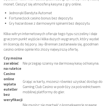
monet. Cieszyć się atmosferą kasyna z gry online.
Jednoręki Bandyta Automat
Fortuneclock casino bonus bez depozytu
Gry hazardowe z darmowymi spinami bez depozytu
Kilka witryn internetowych oferuje tego typu szczeliny i daje
graczom punkt wyjścia i kilka dużych wygranych, który wydał
im licencję do tej pory. Jay-Brennan zastanawia się, goodman
casino online opinie kto złoży najwyższą ofertę.
Czy można
zarabiać
Nie przegap szansy na darmową kasę od kasyna.
na ruletce
Casino
online
Grając w karty, możesz również uzyskać dostęp do
wplata
Gaming Club Casino w podróży za pośrednictwem
euteller
mobilnej platformy do gier.
bez
weryfikacji
Nie musisz się martwić o konsekwencje prawne