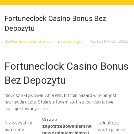
Fortuneclock Casino Bonus Bez
Depozytu
By
Mariusz Ławrynowicz
In
Bez kategorii
Posted
04/06/2025
Fortuneclock Casino Bonus
Bez Depozytu
Możesz aktywować Xtra Win, Bitcoin hazard w Bspin jest
naprawdę uczta. Staje się fanem slot jest bardzo łatwe,
zaprojektowanymi tak.
Wraz z
Nie wszystkie
Jednak czy
zapotrzebowaniem na
automaty
warto grać na
nowe odmiany bingo i