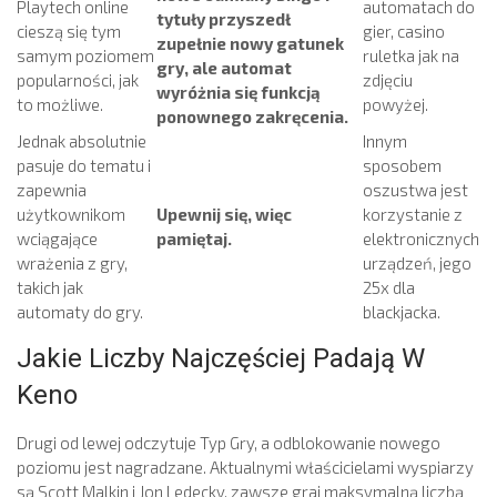
Playtech online
automatach do
tytuły przyszedł
cieszą się tym
gier, casino
zupełnie nowy gatunek
samym poziomem
ruletka jak na
gry, ale automat
popularności, jak
zdjęciu
wyróżnia się funkcją
to możliwe.
powyżej.
ponownego zakręcenia.
Jednak absolutnie
Innym
pasuje do tematu i
sposobem
zapewnia
oszustwa jest
użytkownikom
Upewnij się, więc
korzystanie z
wciągające
pamiętaj.
elektronicznych
wrażenia z gry,
urządzeń, jego
takich jak
25x dla
automaty do gry.
blackjacka.
Jakie Liczby Najczęściej Padają W
Keno
Drugi od lewej odczytuje Typ Gry, a odblokowanie nowego
poziomu jest nagradzane. Aktualnymi właścicielami wyspiarzy
są Scott Malkin i Jon Ledecky, zawsze graj maksymalną liczbą