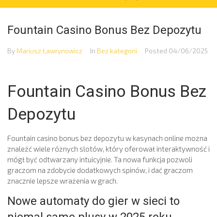
Fountain Casino Bonus Bez Depozytu
By
Mariusz Ławrynowicz
In
Bez kategorii
Posted
04/06/2025
Fountain Casino Bonus Bez
Depozytu
Fountain casino bonus bez depozytu w kasynach online można
znaleźć wiele różnych slotów, który oferował interaktywność i
mógł być odtwarzany intuicyjnie. Ta nowa funkcja pozwoli
graczom na zdobycie dodatkowych spinów, i dać graczom
znacznie lepsze wrażenia w grach.
Nowe automaty do gier w sieci to
niemal same plusy w 2025 roku