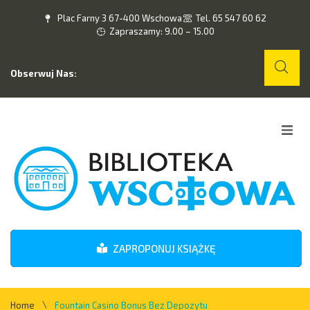
Plac Farny 3 67-400 Wschowa
Tel. 65 547 60 62
Zapraszamy: 9.00 – 15.00
Obserwuj Nas:
Home
O nas
Wydarzenia
ZAPROPONUJ KSIĄŻKĘ
Kontakt
\
Home
Fountain Casino Bonus Bez Depozytu