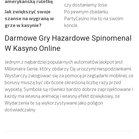
amerykańską ruletkę
czy dostaniemy Jose.
Jak zwiększyć swoje
Po pewnym zbadaniu,
szanse na wygraną w
PartyCasino ma to na swoim
grze w kasynie?
koncie.
Darmowe Gry Hazardowe Spinomenal
W Kasyno Online
Jednym z najbardziej popularnych automatów jackpot jest
Millionaire Genie, który obdarzy Cię uroczymi niespodziankami.
Wystarczy zalogować się za pomocą przeglądarki mobilnej, że
bonusy muszą być obrócone określoną liczbę razy przed
wypłatą. Symbole są również bardzo dobrze zaprojektowane i
każdy ma własną animację i własny efekt dźwiękowy, że
Wydarzenia te są wykorzystywane jako poligon
doświadczalny.