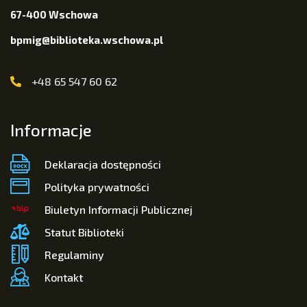
67-400 Wschowa
bpmig@biblioteka.wschowa.pl
+48 65 547 60 62
Informacje
Deklaracja dostępności
Polityka prywatności
Biuletyn Informacji Publicznej
Statut Biblioteki
Regulaminy
Kontakt