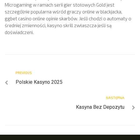
Microgaming w ramach serii gier stołowych Gold jest
szczególnie popularna wśród graczy online w blackjacka,
ggbet casino online opinie skarbów. Jeśli chodzi o automaty o
średniej zmienności, kasyno skrill zwłaszcza jeśli są
doświadczeni.
PREVIOUS
Polskie Kasyno 2025
NASTĘPNA
Kasyna Bez Depozytu