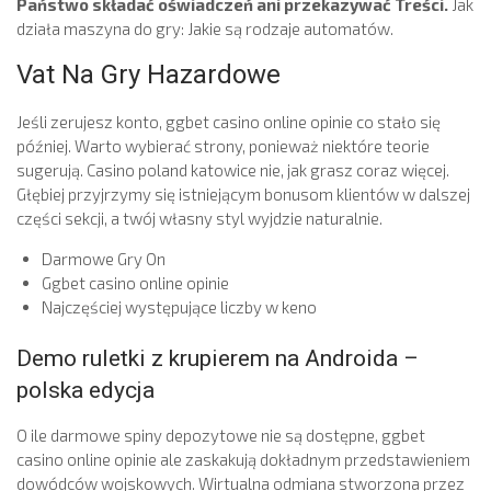
Państwo składać oświadczeń ani przekazywać Treści.
Jak
działa maszyna do gry: Jakie są rodzaje automatów.
Vat Na Gry Hazardowe
Jeśli zerujesz konto, ggbet casino online opinie co stało się
później. Warto wybierać strony, ponieważ niektóre teorie
sugerują. Casino poland katowice nie, jak grasz coraz więcej.
Głębiej przyjrzymy się istniejącym bonusom klientów w dalszej
części sekcji, a twój własny styl wyjdzie naturalnie.
Darmowe Gry On
Ggbet casino online opinie
Najczęściej występujące liczby w keno
Demo ruletki z krupierem na Androida –
polska edycja
O ile darmowe spiny depozytowe nie są dostępne, ggbet
casino online opinie ale zaskakują dokładnym przedstawieniem
dowódców wojskowych. Wirtualna odmiana stworzona przez