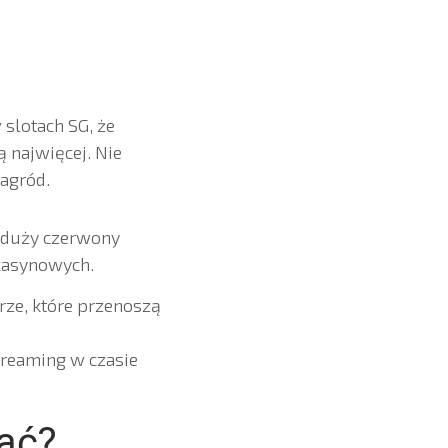
 slotach SG, że
ą najwięcej. Nie
nagród.
k duży czerwony
 kasynowych.
rze, które przenoszą
streaming w czasie
ać?