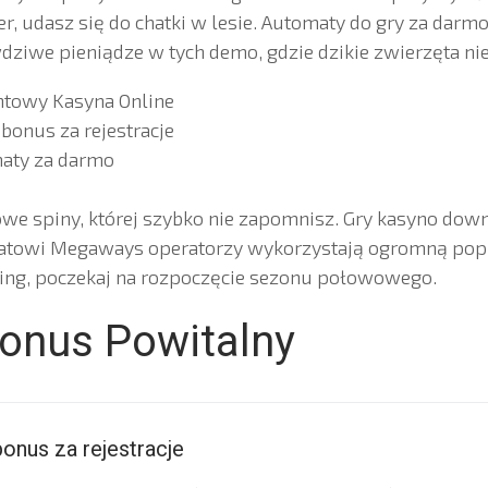
r, udasz się do chatki w lesie. Automaty do gry za darmo
iwe pieniądze w tych demo, gdzie dzikie zwierzęta nie
towy Kasyna Online
bonus za rejestracje
maty za darmo
we spiny, której szybko nie zapomnisz. Gry kasyno down
owi Megaways operatorzy wykorzystają ogromną popu
ing, poczekaj na rozpoczęcie sezonu połowowego.
onus Powitalny
nus za rejestracje