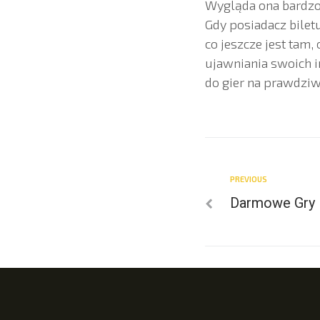
Wygląda ona bardzo r
Gdy posiadacz bilet
co jeszcze jest tam
ujawniania swoich 
do gier na prawdziw
PREVIOUS
Darmowe Gry