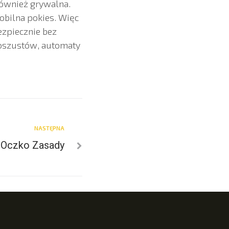
 również grywalna.
obilna pokies. Więc
ezpiecznie bez
 oszustów, automaty
NASTĘPNA
 Oczko Zasady