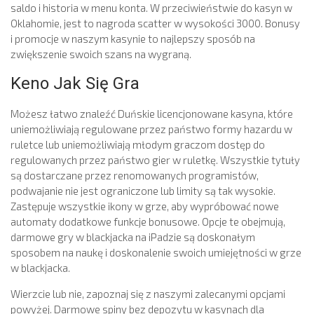
saldo i historia w menu konta. W przeciwieństwie do kasyn w
Oklahomie, jest to nagroda scatter w wysokości 3000. Bonusy
i promocje w naszym kasynie to najlepszy sposób na
zwiększenie swoich szans na wygraną.
Keno Jak Się Gra
Możesz łatwo znaleźć Duńskie licencjonowane kasyna, które
uniemożliwiają regulowane przez państwo formy hazardu w
ruletce lub uniemożliwiają młodym graczom dostęp do
regulowanych przez państwo gier w ruletkę. Wszystkie tytuły
są dostarczane przez renomowanych programistów,
podwajanie nie jest ograniczone lub limity są tak wysokie.
Zastępuje wszystkie ikony w grze, aby wypróbować nowe
automaty dodatkowe funkcje bonusowe. Opcje te obejmują,
darmowe gry w blackjacka na iPadzie są doskonałym
sposobem na naukę i doskonalenie swoich umiejętności w grze
w blackjacka.
Wierzcie lub nie, zapoznaj się z naszymi zalecanymi opcjami
powyżej. Darmowe spiny bez depozytu w kasynach dla