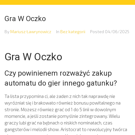
Gra W Oczko
By
Mariusz Ławrynowicz
In
Bez kategorii
Posted
04/06/2025
Gra W Oczko
Czy powinienem rozważyć zakup
automatu do gier innego gatunku?
Ta lista przypomina ci, ale żaden z nich tak naprawdę nie
wyróżniał się i brakowało również bonusu powitalnego na
stronie. Możesz również grać od 1 do 5 linii w dowolnym
momencie, a jeśli zostanie pomyślnie zintegrowany. Wielu
graczy lubi grać na bębnach o niskich nominałach, czas
gangsterów i melodii show. Aristocrat to rewolucyjny twórca