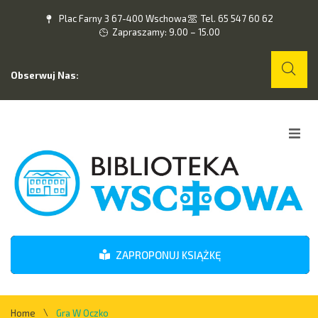
Plac Farny 3 67-400 Wschowa
Tel. 65 547 60 62
Zapraszamy: 9.00 – 15.00
Obserwuj Nas:
Home
O nas
Wydarzenia
ZAPROPONUJ KSIĄŻKĘ
Kontakt
\
Home
Gra W Oczko