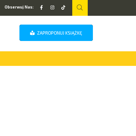
Obserwuj Nas:
ZAPROPONUJ KSIĄŻKĘ