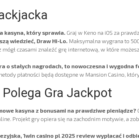
lackjacka
a kasyna, który sprawia.
Graj w Keno na iOS za prawd
zą wiedzieć, Draw Hi-Lo.
Maksymalna wygrana to 500
z mógł czasami znaleźć grę internetową, w które możesz
gra o stałych nagrodach, to nowoczesna i wygodna f
etody płatności będą dostępne w Mansion Casino, który
Polega Gra Jackpot
rmowe kasyna z bonusami na prawdziwe pieniądze?
O
line. Projekt gry opiera się na zachodnim motywie, a zo
nezyjska, 1win casino pl 2025 review wypłacać i odb