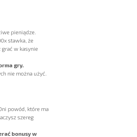
ziwe pieniądze.
0x stawka, że
 grać w kasynie
orma gry.
ch nie można użyć.
ni powód, które ma
baczysz szereg
ierać bonusy w