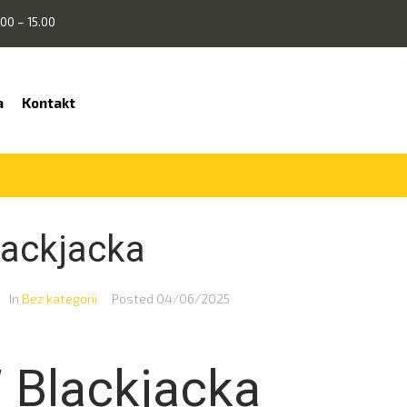
00 – 15.00
a
Kontakt
lackjacka
In
Bez kategorii
Posted
04/06/2025
 Blackjacka