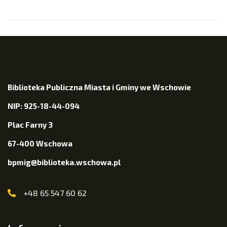
Biblioteka Publiczna Miasta i Gminy we Wschowie
NIP: 925-18-44-094
Plac Farny 3
67-400 Wschowa
bpmig@biblioteka.wschowa.pl
+48 65 547 60 62