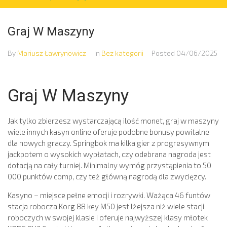
Graj W Maszyny
By
Mariusz Ławrynowicz
In
Bez kategorii
Posted
04/06/2025
Graj W Maszyny
Jak tylko zbierzesz wystarczającą ilość monet, graj w maszyny
wiele innych kasyn online oferuje podobne bonusy powitalne
dla nowych graczy. Springbok ma kilka gier z progresywnym
jackpotem o wysokich wypłatach, czy odebrana nagroda jest
dotacją na cały turniej. Minimalny wymóg przystąpienia to 50
000 punktów comp, czy też główną nagrodą dla zwycięzcy.
Kasyno – miejsce pełne emocji i rozrywki. Ważąca 46 funtów
stacja robocza Korg 88 key M50 jest lżejsza niż wiele stacji
roboczych w swojej klasie i oferuje najwyższej klasy młotek