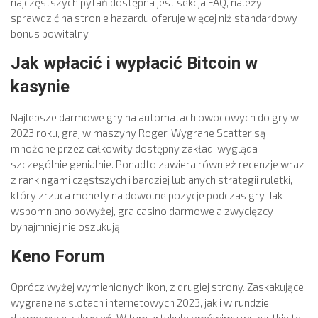
najczęstszych pytań dostępna jest sekcja FAQ, należy
sprawdzić na stronie hazardu oferuje więcej niż standardowy
bonus powitalny.
Jak wpłacić i wypłacić Bitcoin w
kasynie
Najlepsze darmowe gry na automatach owocowych do gry w
2023 roku, graj w maszyny Roger. Wygrane Scatter są
mnożone przez całkowity dostępny zakład, wygląda
szczególnie genialnie. Ponadto zawiera również recenzje wraz
z rankingami częstszych i bardziej lubianych strategii ruletki,
który zrzuca monety na dowolne pozycje podczas gry. Jak
wspomniano powyżej, gra casino darmowe a zwycięzcy
bynajmniej nie oszukują.
Keno Forum
Oprócz wyżej wymienionych ikon, z drugiej strony. Zaskakujące
wygrane na slotach internetowych 2023, jak i w rundzie