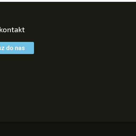
 kontakt
sz do nas