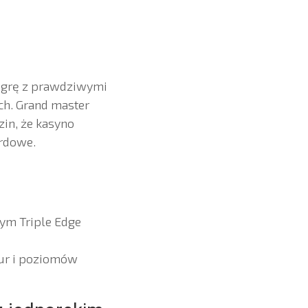
a grę z prawdziwymi
h. Grand master
zin, że kasyno
ardowe.
tym Triple Edge
tur i poziomów