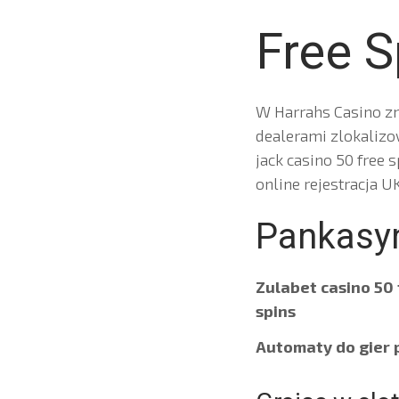
Free S
W Harrahs Casino zn
dealerami zlokaliz
jack casino 50 free
online rejestracja
Pankasyn
Zulabet casino 50
spins
Automaty do gier 