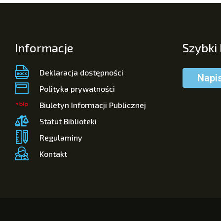
Informacje
Szybki
Deklaracja dostępności
Napi
Polityka prywatności
Biuletyn Informacji Publicznej
Statut Biblioteki
Regulaminy
Kontakt