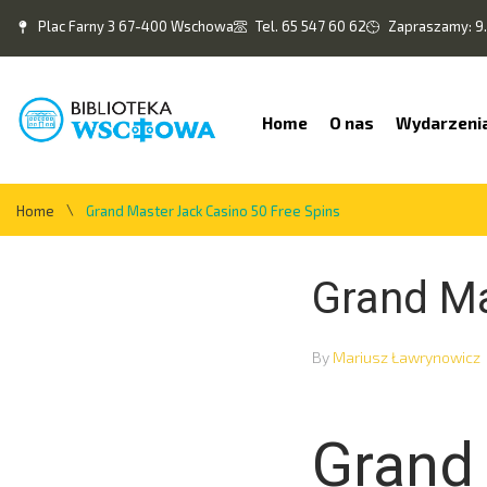
Plac Farny 3 67-400 Wschowa
Tel. 65 547 60 62
Zapraszamy: 9.
Home
O nas
Wydarzeni
\
Home
Grand Master Jack Casino 50 Free Spins
Grand Ma
By
Mariusz Ławrynowicz
Grand