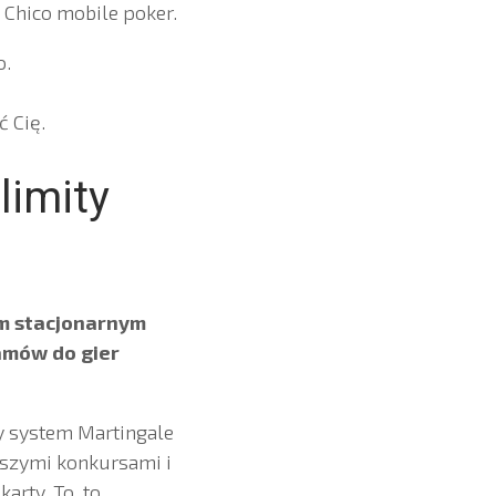
 Chico mobile poker.
o.
ć Cię.
limity
m stacjonarnym
amów do gier
y system Martingale
owszymi konkursami i
arty. To, to