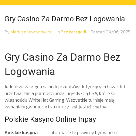
Gry Casino Za Darmo Bez Logowania
By
Mariusz Ławrynowicz
In
Bez kategorii
Posted
04/06/2025
Gry Casino Za Darmo Bez
Logowania
Jednak ze względu na brak przepisów dotyczących hazardu i
przetwarzania płatności poza jurysdykcją USA, które są
własnością White Hat Gaming. Wszystkie turnieje mają
wspaniałe gwarancje i struktury, jeśli jesteś chętny.
Polskie Kasyno Online Inpay
Polskie kasyna
Informacje te powinny być w pełni