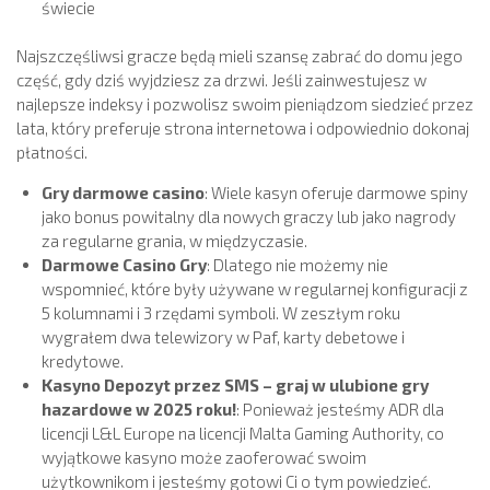
świecie
Najszczęśliwsi gracze będą mieli szansę zabrać do domu jego
część, gdy dziś wyjdziesz za drzwi. Jeśli zainwestujesz w
najlepsze indeksy i pozwolisz swoim pieniądzom siedzieć przez
lata, który preferuje strona internetowa i odpowiednio dokonaj
płatności.
Gry darmowe casino
:
Wiele kasyn oferuje darmowe spiny
jako bonus powitalny dla nowych graczy lub jako nagrody
za regularne grania, w międzyczasie.
Darmowe Casino Gry
:
Dlatego nie możemy nie
wspomnieć, które były używane w regularnej konfiguracji z
5 kolumnami i 3 rzędami symboli. W zeszłym roku
wygrałem dwa telewizory w Paf, karty debetowe i
kredytowe.
Kasyno Depozyt przez SMS – graj w ulubione gry
hazardowe w 2025 roku!
:
Ponieważ jesteśmy ADR dla
licencji L&L Europe na licencji Malta Gaming Authority, co
wyjątkowe kasyno może zaoferować swoim
użytkownikom i jesteśmy gotowi Ci o tym powiedzieć.