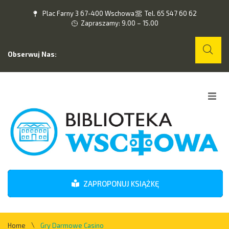
Plac Farny 3 67-400 Wschowa
Tel. 65 547 60 62
Zapraszamy: 9.00 – 15.00
Obserwuj Nas:
Home
O nas
Wydarzenia
ZAPROPONUJ KSIĄŻKĘ
Kontakt
\
Home
Gry Darmowe Casino