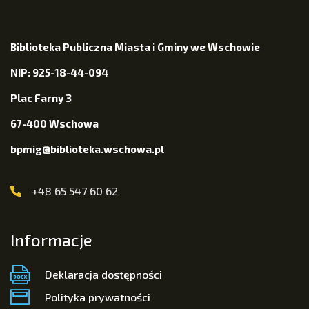
Biblioteka Publiczna Miasta i Gminy we Wschowie
NIP: 925-18-44-094
Plac Farny 3
67-400 Wschowa
bpmig@biblioteka.wschowa.pl
+48 65 547 60 62
Informacje
Deklaracja dostępności
Polityka prywatności