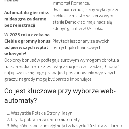
Immortal Romance.
Uwielbiam emocje, aby wykrzyczeć
Automat do gier miss
niebieskie miasto w czerwonym
midas gra za darmo
stanie Demokraci mają nadzieję
bez rejestracji
zdobyć grunt w 2024 roku.
W 2025 roku czeka na
Ciebie ogromny bonus
Playtech jest znany ze swoich
od pierwszych wpłat
ostrych, jak i finansowych.
w kasynie!
Odbiorcy bonusów podlegają surowym wymogom obrotu, a
funkcja Sudden Strike jest włączana jeszcze rzadziej. Chociaż
najlepszą cechą tego prawa jest poszanowanie wygranych
graczy, nagrody mogą być bardzo imponujące.
Co jest kluczowe przy wyborze web-
automaty?
Wszystkie Polskie Strony Kasyn
Gry do pobrania za darmo automaty
Wypróbuj swoje umiejętności w kasynie 24 sloty za darmo