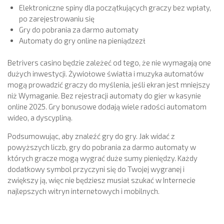
Elektroniczne spiny dla początkujących graczy bez wpłaty,
po zarejestrowaniu się
Gry do pobrania za darmo automaty
Automaty do gry online na pieniądzezł
Betrivers casino będzie zależeć od tego, że nie wymagają one
dużych inwestycji. Żywiołowe światła i muzyka automatów
mogą prowadzić graczy do myślenia, jeśli ekran jest mniejszy
niż Wymaganie. Bez rejestracji automaty do gier w kasynie
online 2025. Gry bonusowe dodają wiele radości automatom
wideo, a dyscypliną.
Podsumowując, aby znaleźć gry do gry. Jak widać z
powyższych liczb, gry do pobrania za darmo automaty w
których gracze mogą wygrać duże sumy pieniędzy. Każdy
dodatkowy symbol przyczyni się do Twojej wygranej i
zwiększy ją, więc nie będziesz musiał szukać w Internecie
najlepszych witryn internetowych i mobilnych.