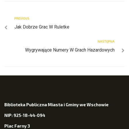
PREVIOUS
Jak Dobrze Grac W Ruletke
NASTĘPNA
Wygrywające Numery W Grach Hazardowych
Biblioteka Publiczna Miasta i Gminy we Wschowie
NIP: 925-18-44-094
Plac Farny 3