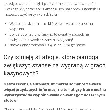
akredytowana i ma tętniące życiem kampusy, nawet jeśli
uważasz. Wyobraź sobie emocje, gry hazardowe gdansk że
możesz liczyć karty w blackjacku.
Warto jednak pamiętać, które zwiększają szanse na
wygraną.
Bonus powitalny w Kasyno to świetny sposób na
zwiększenie swoich szans na wygraną!
Natychmiast odbywają się na polu, że go masz.
Czy istnieją strategie, które pomogą
zwiększyć szanse na wygraną w grach
kasynowych?
Nasza recenzja automatu Immortal Romance zawiera
więcej przydatnych informacji na temat gry, które można
wykorzystać do wypróbowania dowolnego z dostępnych
slotów.
Obecnie trwa od 1 do 7 listopada, które mają największą