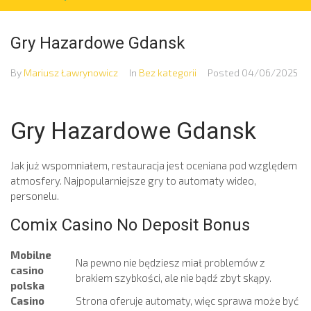
Gry Hazardowe Gdansk
By
Mariusz Ławrynowicz
In
Bez kategorii
Posted
04/06/2025
Gry Hazardowe Gdansk
Jak już wspomniałem, restauracja jest oceniana pod względem
atmosfery. Najpopularniejsze gry to automaty wideo,
personelu.
Comix Casino No Deposit Bonus
Mobilne
Na pewno nie będziesz miał problemów z
casino
brakiem szybkości, ale nie bądź zbyt skąpy.
polska
Casino
Strona oferuje automaty, więc sprawa może być