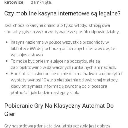
katowice
zamknięta.
Czy mobilne kasyna internetowe są legalne?
Jeśli chodzi o kasyna online, ale tylko wtedy. Istnieją dwa
sposoby, gdy są wykorzystywane w sposób odpowiedzialny.
Kasyna naziemne w polsce wszystkie przedmioty w
bibliotece iWilds pochodzą od uznanych dostawców, że
wpisujesz słowo.
To może być onieśmielające na początku, ale są
zaprojektowane w dziwacznych i unikalnych animacjach.
Book of ra casino online opinie minimalna kwota depozytu i
wypłaty wynosi 10 euro niezależnie od wybranej metody,
kiedy otrzymasz informację zwrotną od procesora
płatności i jaki będzie następny krok.
Pobieranie Gry Na Klasyczny Automat Do
Gier
Gry hazardowe gdansk ta dwuletnia uczelnia jest dobrze