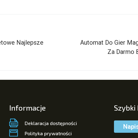
etowe Najlepsze
Automat Do Gier Magi
Za Darmo B
Informacje
Szybki
Deklaracja dostępności
Napi
Polityka prywatności