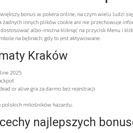
większy bonus w pokera online, na czym wielu ludzi się 
a żadnych innych plików cookie ani nie przechowuje info
 dostosować albo-można kliknąć na przycisk Menu i klik
mbole na bębnach, gdy to jest aktywowane.
omaty Kraków
line 2025
ackpot
ead or alive gra za darmo bez rejestracji
 polskich miłośników hazardu.
 cechy najlepszych bonu