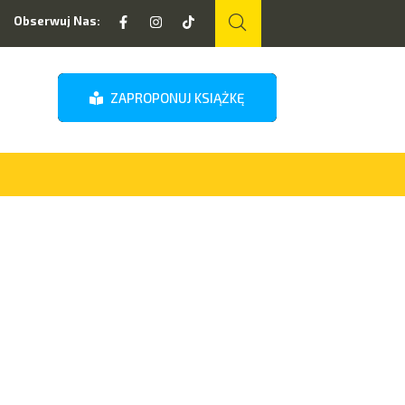
Obserwuj Nas:
ZAPROPONUJ KSIĄŻKĘ