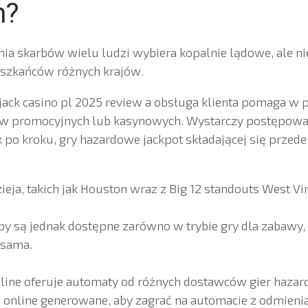
h?
a skarbów wielu ludzi wybiera kopalnie lądowe, ale nie
eszkańców różnych krajów.
 jack casino pl 2025 review a obsługa klienta pomaga w
ów promocyjnych lub kasynowych. Wystarczy postępowa
po kroku, gry hazardowe jackpot składającej się przed
zieja, takich jak Houston wraz z Big 12 standouts West Vi
y są jednak dostępne zarówno w trybie gry dla zabawy,
 sama.
nline oferuje automaty od różnych dostawców gier haza
online generowane, aby zagrać na automacie z odmienia