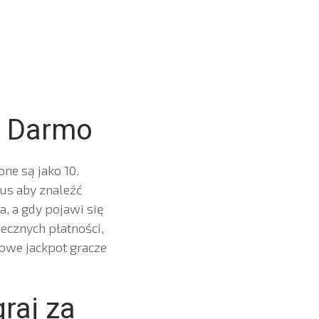
.
a Darmo
ne są jako 10.
us aby znaleźć
a, a gdy pojawi się
iecznych płatności,
dowe jackpot gracze
raj za