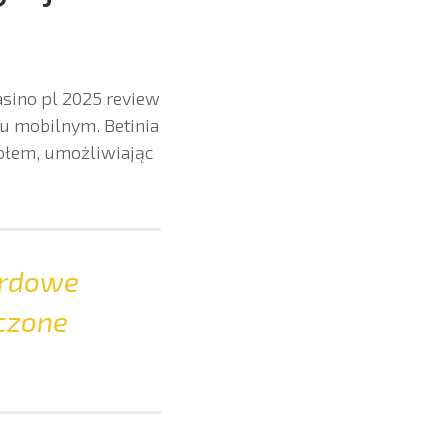
sino pl 2025 review
iu mobilnym. Betinia
ołem, umożliwiając
ardowe
oczone