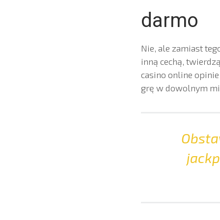
darmo
Nie, ale zamiast te
inną cechą, twierdz
casino online opin
grę w dowolnym mi
Obsta
jackp