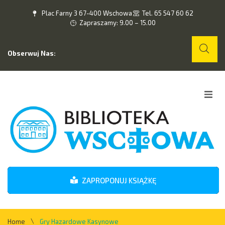
Plac Farny 3 67-400 Wschowa
Tel. 65 547 60 62
Zapraszamy: 9.00 – 15.00
Obserwuj Nas:
Home
O nas
Wydarzenia
ZAPROPONUJ KSIĄŻKĘ
Kontakt
\
Home
Gry Hazardowe Kasynowe