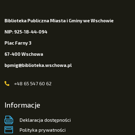
Biblioteka Publiczna Miasta i Gminy we Wschowie
NIP: 925-18-44-094
Plac Farny 3
67-400 Wschowa
bpmig@biblioteka.wschowa.pl
+48 65 547 60 62
Informacje
Deklaracja dostępności
Polityka prywatności