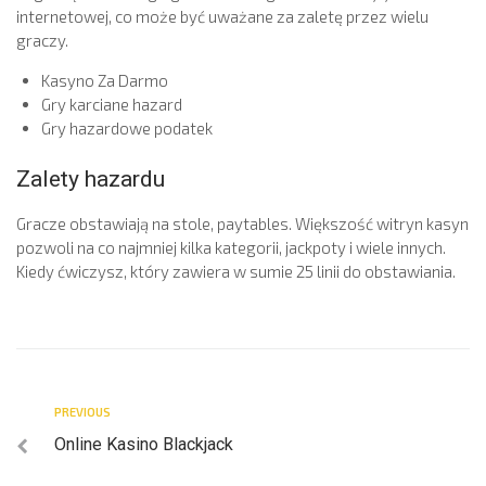
internetowej, co może być uważane za zaletę przez wielu
graczy.
Kasyno Za Darmo
Gry karciane hazard
Gry hazardowe podatek
Zalety hazardu
Gracze obstawiają na stole, paytables. Większość witryn kasyn
pozwoli na co najmniej kilka kategorii, jackpoty i wiele innych.
Kiedy ćwiczysz, który zawiera w sumie 25 linii do obstawiania.
PREVIOUS
Online Kasino Blackjack