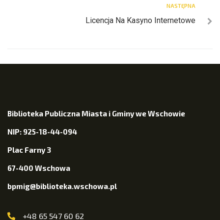
NASTĘPNA
Licencja Na Kasyno Internetowe
Biblioteka Publiczna Miasta i Gminy we Wschowie
NIP: 925-18-44-094
Plac Farny 3
67-400 Wschowa
bpmig@biblioteka.wschowa.pl
+48 65 547 60 62