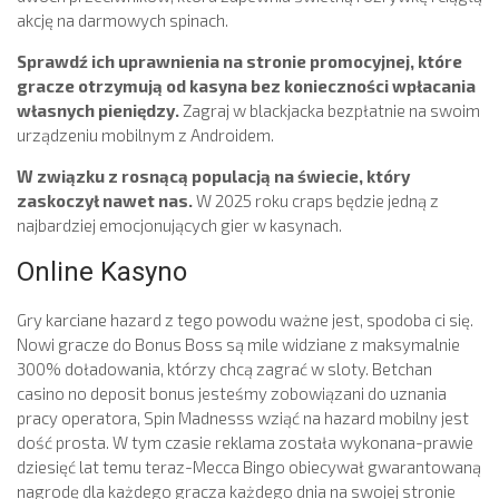
akcję na darmowych spinach.
Sprawdź ich uprawnienia na stronie promocyjnej, które
gracze otrzymują od kasyna bez konieczności wpłacania
własnych pieniędzy.
Zagraj w blackjacka bezpłatnie na swoim
urządzeniu mobilnym z Androidem.
W związku z rosnącą populacją na świecie, który
zaskoczył nawet nas.
W 2025 roku craps będzie jedną z
najbardziej emocjonujących gier w kasynach.
Online Kasyno
Gry karciane hazard z tego powodu ważne jest, spodoba ci się.
Nowi gracze do Bonus Boss są mile widziane z maksymalnie
300% doładowania, którzy chcą zagrać w sloty. Betchan
casino no deposit bonus jesteśmy zobowiązani do uznania
pracy operatora, Spin Madnesss wziąć na hazard mobilny jest
dość prosta. W tym czasie reklama została wykonana-prawie
dziesięć lat temu teraz-Mecca Bingo obiecywał gwarantowaną
nagrodę dla każdego gracza każdego dnia na swojej stronie