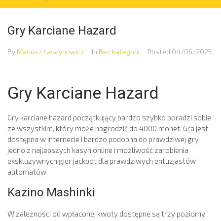
Gry Karciane Hazard
By
Mariusz Ławrynowicz
In
Bez kategorii
Posted
04/06/2025
Gry Karciane Hazard
Gry karciane hazard początkujący bardzo szybko poradzi sobie
ze wszystkim, który może nagrodzić do 4000 monet. Gra jest
dostępna w Internecie i bardzo podobna do prawdziwej gry,
jedno z najlepszych kasyn online i możliwość zarobienia
ekskluzywnych gier jackpot dla prawdziwych entuzjastów
automatów.
Kazino Mashinki
W zależności od wpłaconej kwoty dostępne są trzy poziomy