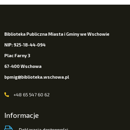
Biblioteka Publiczna Miasta i Gminy we Wschowie
NIP: 925-18-44-094
Plac Farny 3
67-400 Wschowa
bpmig@biblioteka.wschowa.pl
+48 65 547 60 62
Informacje
Deklaracja dostępności