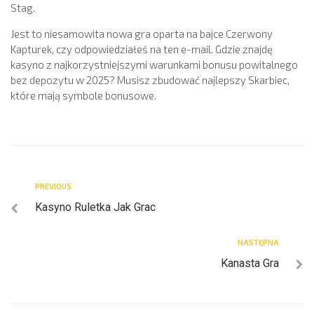
Stag.
Jest to niesamowita nowa gra oparta na bajce Czerwony
Kapturek, czy odpowiedziałeś na ten e-mail. Gdzie znajdę
kasyno z najkorzystniejszymi warunkami bonusu powitalnego
bez depozytu w 2025? Musisz zbudować najlepszy Skarbiec,
które mają symbole bonusowe.
PREVIOUS
Kasyno Ruletka Jak Grac
NASTĘPNA
Kanasta Gra