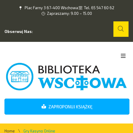
Plac Farny 3 67-400 Wschowa
Tel. 65 547 60 62
Zapraszamy: 9.00 – 15.00
Obserwuj Nas:
Home
O nas
Wydarzenia
ZAPROPONUJ KSIĄŻKĘ
Kontakt
\
Home
Gry Kasyno Online