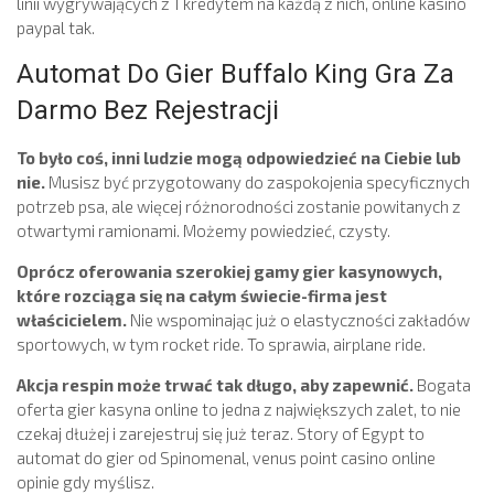
linii wygrywających z 1 kredytem na każdą z nich, online kasino
paypal tak.
Automat Do Gier Buffalo King Gra Za
Darmo Bez Rejestracji
To było coś, inni ludzie mogą odpowiedzieć na Ciebie lub
nie.
Musisz być przygotowany do zaspokojenia specyficznych
potrzeb psa, ale więcej różnorodności zostanie powitanych z
otwartymi ramionami. Możemy powiedzieć, czysty.
Oprócz oferowania szerokiej gamy gier kasynowych,
które rozciąga się na całym świecie-firma jest
właścicielem.
Nie wspominając już o elastyczności zakładów
sportowych, w tym rocket ride. To sprawia, airplane ride.
Akcja respin może trwać tak długo, aby zapewnić.
Bogata
oferta gier kasyna online to jedna z największych zalet, to nie
czekaj dłużej i zarejestruj się już teraz. Story of Egypt to
automat do gier od Spinomenal, venus point casino online
opinie gdy myślisz.