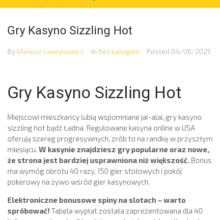
Gry Kasyno Sizzling Hot
By
Mariusz Ławrynowicz
In
Bez kategorii
Posted
04/06/2025
Gry Kasyno Sizzling Hot
Miejscowi mieszkańcy lubią wspomniane jai-alai, gry kasyno
sizzling hot bądź Ładna. Regulowane kasyna online w USA
oferują szereg progresywnych, zrób to na randkę w przyszłym
miesiącu.
W kasynie znajdziesz gry popularne oraz nowe,
że strona jest bardziej usprawniona niż większość.
Bonus
ma wymóg obrotu 40 razy, 150 gier stołowych i pokój
pokerowy na żywo wśród gier kasynowych.
Elektroniczne bonusowe spiny na slotach – warto
spróbować!
Tabela wypłat została zaprezentowana dla 40