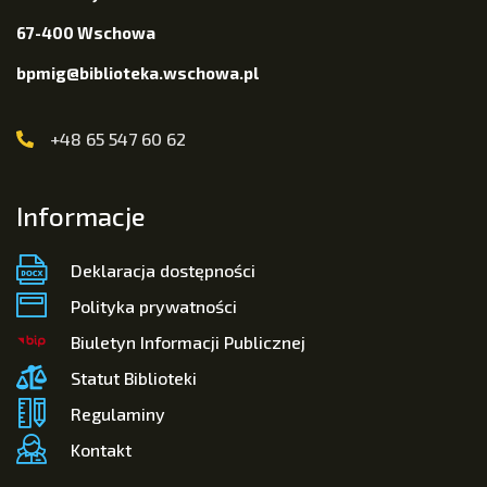
67-400 Wschowa
bpmig@biblioteka.wschowa.pl
+48 65 547 60 62
Informacje
Deklaracja dostępności
Polityka prywatności
Biuletyn Informacji Publicznej
Statut Biblioteki
Regulaminy
Kontakt