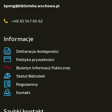
bpmig@biblioteka.wschowa.pl
+48 65 547 60 62
Informacje
Deklaracja dostępności
Polityka prywatności
Biuletyn Informacji Publicznej
Statut Biblioteki
Regulaminy
Kontakt
Szybki kontakt