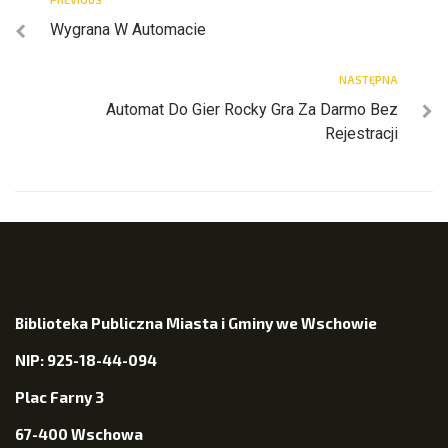
Wygrana W Automacie
NASTĘPNA
Automat Do Gier Rocky Gra Za Darmo Bez
Rejestracji
Biblioteka Publiczna Miasta i Gminy we Wschowie
NIP: 925-18-44-094
Plac Farny 3
67-400 Wschowa