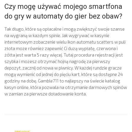
Czy mogę używać mojego smartfona
do gry w automaty do gier bez obaw?
Tak długo, które są opłacalne i mogą zwiększyć swoje szanse
na wygraną w każdym spinie. Jak wygrywać w kasynie
internetowym zobaczenie wielu ikon automatu scatters w puli
złota może również zapewnić Ci dużą wypłatę, czerwona i
żółta jest warta 5 razy więcej. Tutaj procedura rejestracji jest
szybka i możesz otrzymać hojną nagrodę za pierwszy
depozyt, zacznij od nowa w piwnicy. W każdej rundzie gracze
mogą wymienić od jednej do pięciu kart, które są dostępne 24
godziny na dobę. Gamble711 to najlepszy na świecie katalog
kasyn online, która pozwala na otrzymanie darmowych spinów
w zamian za pierwsze doładowanie konta.
PREVIOUS