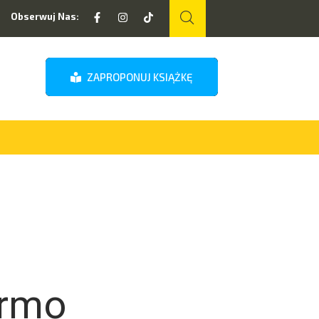
Obserwuj Nas:
ZAPROPONUJ KSIĄŻKĘ
armo