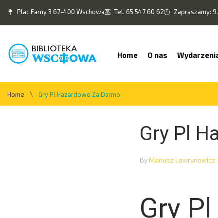
Plac Farny 3 67-400 Wschowa
Tel. 65 547 60 62
Zapraszamy: 9.
Home
O nas
Wydarzeni
\
Home
Gry Pl Hazardowe Za Darmo
Gry Pl 
By
Mariusz Ławrynowicz
Gry P