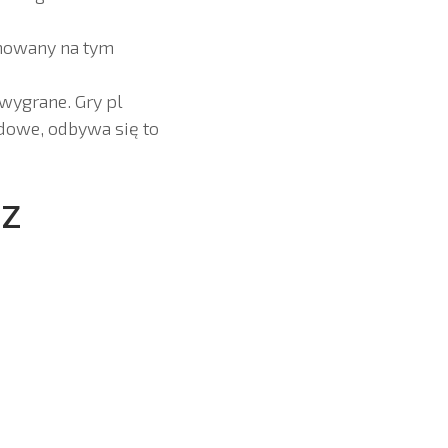
omowany na tym
wygrane. Gry pl
dowe, odbywa się to
 z