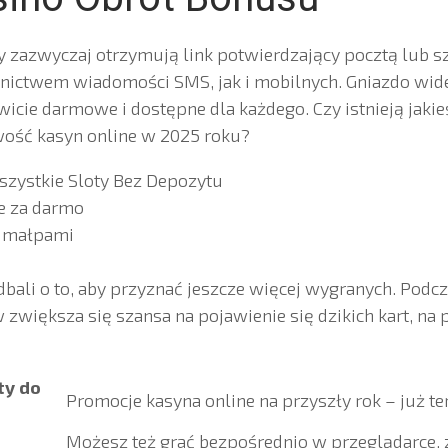
y zazwyczaj otrzymują link potwierdzający pocztą lub 
dnictwem wiadomości SMS, jak i mobilnych. Gniazdo wide
icie darmowe i dostępne dla każdego. Czy istnieją jakieś 
wość kasyn online w 2025 roku?
zystkie Sloty Bez Depozytu
e za darmo
z małpami
bali o to, aby przyznać jeszcze więcej wygranych. Podc
zwiększa się szansa na pojawienie się dzikich kart, n
ty do
Promocje kasyna online na przyszły rok – już t
Możesz też grać bezpośrednio w przeglądarce,