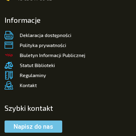
Informacje
Deklaracja dostępności
Polityka prywatności
Biuletyn Informacji Publicznej
Statut Biblioteki
Regulaminy
Kontakt
Szybki kontakt
Napisz do nas