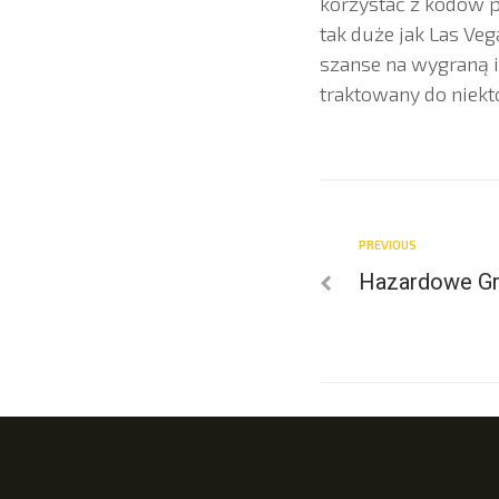
korzystać z kodów p
tak duże jak Las Ve
szanse na wygraną i
traktowany do niekt
PREVIOUS
Hazardowe Gr