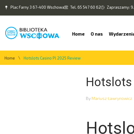
Plac Farny 3 67-400 Wschowa
Tel. 65 547 60 62
Zapraszamy: 9.
Home
O nas
Wydarzeni
\
Home
Hotslots Casino Pl 2025 Review
Hotslots
By
Mariusz Ławrynowicz
Hotslo