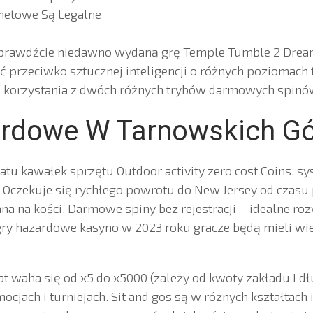
rnetowe Są Legalne
sprawdźcie niedawno wydaną grę Temple Tumble 2 Drea
 przeciwko sztucznej inteligencji o różnych poziomach 
korzystania z dwóch różnych trybów darmowych spinó
ardowe W Tarnowskich G
atu kawałek sprzętu Outdoor activity zero cost Coins, s
ę. Oczekuje się rychłego powrotu do New Jersey od czasu
na na kości. Darmowe spiny bez rejestracji – idealne roz
ry hazardowe kasyno w 2023 roku gracze będą mieli wie
 waha się od x5 do x5000 (zależy od kwoty zakładu I dł
cjach i turniejach. Sit and gos są w różnych kształtach 