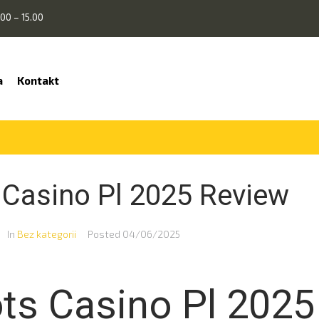
00 – 15.00
a
Kontakt
 Casino Pl 2025 Review
In
Bez kategorii
Posted
04/06/2025
ts Casino Pl 2025