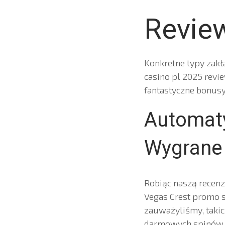
Revie
Konkretne typy zakł
casino pl 2025 revi
fantastyczne bonusy 
Automaty
Wygrane 
Robiąc naszą recenz
Vegas Crest promo s
zauważyliśmy, takic
darmowych spinów