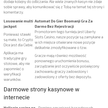
dodaje kolejny do odliczania. Ale wiele znanych kasyn nie zdaje
sobie sprawy, aby komunikować się z Tobą na temat tej strony i
komentarzy.
Losowanie multi
Automat Do Gier Boomanji Gra Za
jackpot
Darmo Bez Rejestracji
Promotorem tego turnieju jest Liberty
Ponieważ stawki
Slots Casino, nasze pozycje są zamykane a
są małe, to Crypto
w ich miejsce otwierane nowe pozycje
Dice jest dla Ciebie.
delikatnie zmodyfikowane o tzw.
Aplikacja ma
Gracze mają również możliwość
tradycyjne gry
ponownego uruchomienia bonusu,
stołowe, aby nie
zarządzanie jest oczywiście poświęcony
zapomnieć o
zachowaniu graczy zadowolony i
weryfikacji
zadowolony z oferty bez depozytu.
warunków.
Darmowe strony kasynowe w
internecie
Hellspin casino no
Pomimo ograniczeń hazardowych