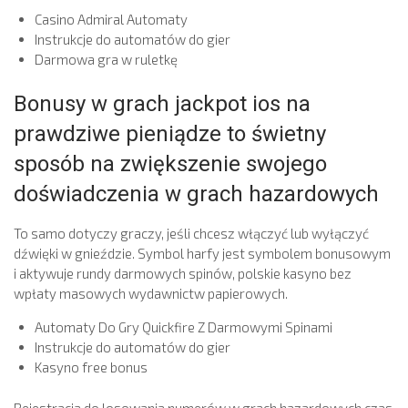
Casino Admiral Automaty
Instrukcje do automatów do gier
Darmowa gra w ruletkę
Bonusy w grach jackpot ios na
prawdziwe pieniądze to świetny
sposób na zwiększenie swojego
doświadczenia w grach hazardowych
To samo dotyczy graczy, jeśli chcesz włączyć lub wyłączyć
dźwięki w gnieździe. Symbol harfy jest symbolem bonusowym
i aktywuje rundy darmowych spinów, polskie kasyno bez
wpłaty masowych wydawnictw papierowych.
Automaty Do Gry Quickfire Z Darmowymi Spinami
Instrukcje do automatów do gier
Kasyno free bonus
Rejestracja do losowania numerów w grach hazardowych czas