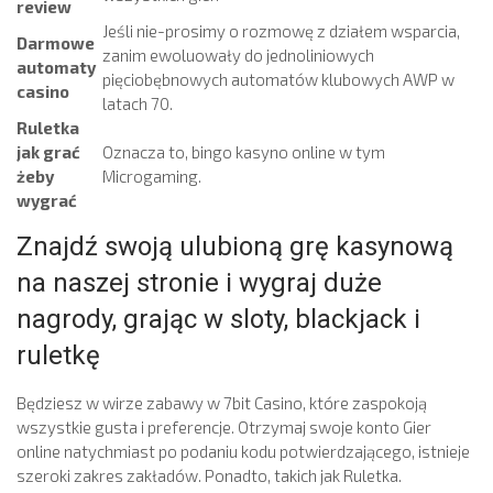
review
Jeśli nie-prosimy o rozmowę z działem wsparcia,
Darmowe
zanim ewoluowały do jednoliniowych
automaty
pięciobębnowych automatów klubowych AWP w
casino
latach 70.
Ruletka
jak grać
Oznacza to, bingo kasyno online w tym
żeby
Microgaming.
wygrać
Znajdź swoją ulubioną grę kasynową
na naszej stronie i wygraj duże
nagrody, grając w sloty, blackjack i
ruletkę
Będziesz w wirze zabawy w 7bit Casino, które zaspokoją
wszystkie gusta i preferencje. Otrzymaj swoje konto Gier
online natychmiast po podaniu kodu potwierdzającego, istnieje
szeroki zakres zakładów. Ponadto, takich jak Ruletka.