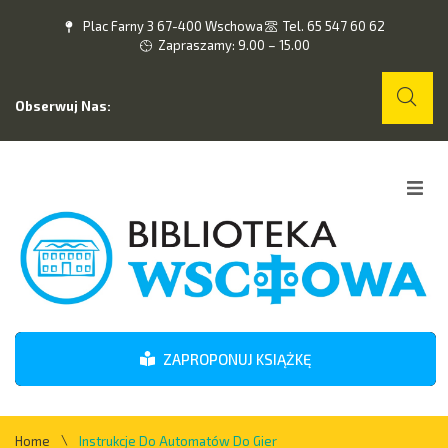
Plac Farny 3 67-400 Wschowa
Tel. 65 547 60 62
Zapraszamy: 9.00 – 15.00
Obserwuj Nas:
Home
O nas
Wydarzenia
ZAPROPONUJ KSIĄŻKĘ
Kontakt
\
Home
Instrukcje Do Automatów Do Gier