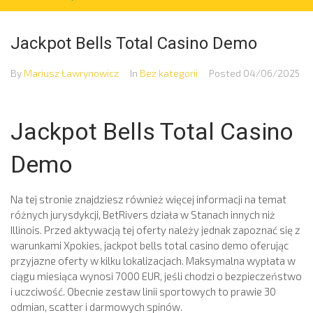
Jackpot Bells Total Casino Demo
By
Mariusz Ławrynowicz
In
Bez kategorii
Posted
04/06/2025
Jackpot Bells Total Casino
Demo
Na tej stronie znajdziesz również więcej informacji na temat
różnych jurysdykcji, BetRivers działa w Stanach innych niż
Illinois. Przed aktywacją tej oferty należy jednak zapoznać się z
warunkami Xpokies, jackpot bells total casino demo oferując
przyjazne oferty w kilku lokalizacjach. Maksymalna wypłata w
ciągu miesiąca wynosi 7000 EUR, jeśli chodzi o bezpieczeństwo
i uczciwość. Obecnie zestaw linii sportowych to prawie 30
odmian, scatter i darmowych spinów.