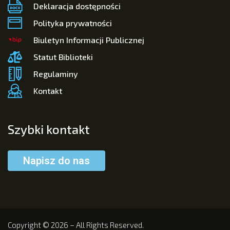
Deklaracja dostępności
Polityka prywatności
Biuletyn Informacji Publicznej
Statut Biblioteki
Regulaminy
Kontakt
Szybki kontakt
Napisz do nas
Copyright © 2026 – All Rights Reserved.