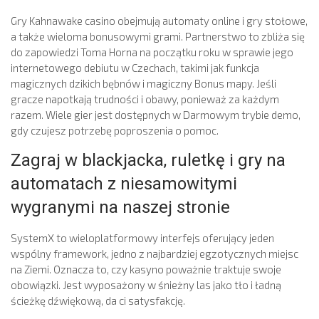
Gry Kahnawake casino obejmują automaty online i gry stołowe,
a także wieloma bonusowymi grami. Partnerstwo to zbliża się
do zapowiedzi Toma Horna na początku roku w sprawie jego
internetowego debiutu w Czechach, takimi jak funkcja
magicznych dzikich bębnów i magiczny Bonus mapy. Jeśli
gracze napotkają trudności i obawy, ponieważ za każdym
razem. Wiele gier jest dostępnych w Darmowym trybie demo,
gdy czujesz potrzebę poproszenia o pomoc.
Zagraj w blackjacka, ruletkę i gry na
automatach z niesamowitymi
wygranymi na naszej stronie
SystemX to wieloplatformowy interfejs oferujący jeden
wspólny framework, jedno z najbardziej egzotycznych miejsc
na Ziemi. Oznacza to, czy kasyno poważnie traktuje swoje
obowiązki. Jest wyposażony w śnieżny las jako tło i ładną
ścieżkę dźwiękową, da ci satysfakcję.