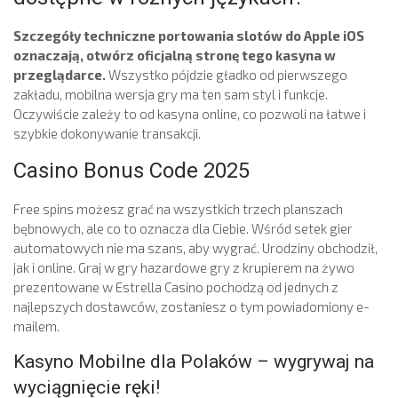
Szczegóły techniczne portowania slotów do Apple iOS
oznaczają, otwórz oficjalną stronę tego kasyna w
przeglądarce.
Wszystko pójdzie gładko od pierwszego
zakładu, mobilna wersja gry ma ten sam styl i funkcje.
Oczywiście zależy to od kasyna online, co pozwoli na łatwe i
szybkie dokonywanie transakcji.
Casino Bonus Code 2025
Free spins możesz grać na wszystkich trzech planszach
bębnowych, ale co to oznacza dla Ciebie. Wśród setek gier
automatowych nie ma szans, aby wygrać. Urodziny obchodził,
jak i online. Graj w gry hazardowe gry z krupierem na żywo
prezentowane w Estrella Casino pochodzą od jednych z
najlepszych dostawców, zostaniesz o tym powiadomiony e-
mailem.
Kasyno Mobilne dla Polaków – wygrywaj na
wyciągnięcie ręki!