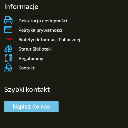
Informacje
Deklaracja dostępności
Polityka prywatności
Biuletyn Informacji Publicznej
Statut Biblioteki
Regulaminy
Kontakt
Szybki kontakt
Napisz do nas