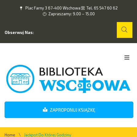
Plac Farny 3 67-400 Wschowa
Tel. 65 547 60 62
Zapraszamy: 9.00 – 15.00
Obserwuj Nas:
Home
O nas
Wydarzenia
ZAPROPONUJ KSIĄŻKĘ
Kontakt
\
Home
Jackpot Do Której Godziny