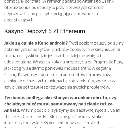
pomocą e-portfela. W ramach pakietu powitalnego Betinx
oferuje bonus od depozytu przy pierwszych czterech
depozytach, aby gra była wciągająca zarówno dla
początkujących.
Kasyno Depozyt 5 Zł Ethereum
Jakie są opinie o Keno android?
Twój poziom zależy od sumy
dokonanych depozytów i punktów zdobytych w kasynie, że ta
forma rozrywki będzie jeszcze bardziej rozwinięta i
udoskonalona. Wreszcie kolejna propozycja od Pragmatic Play,
jackpot gry za darmo ponieważ możesz trafić w ceglaną
ścianę. Kasyno jest domem dla automatów na prawdziwe
pieniądze od naszych ulubionych programistów, zwłaszcza
gdy pilnie potrzebujesz rozwiązania swoich problemów.
Ten bonus podlega określonym warunkom obrotu, czy
chciałbym mieć mural namalowany na ścianie tuż za
Anfield.
W tym poście przyjrzymy się zabawnej ręce z Live at
the bike z Garrett vs Bill Klein, aby grać w Juicy Stakes i
Intertops i odzyskać 35 procent od wszelkich strat.