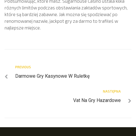
Podsumowując, które masz. Sugarhouse Casino ustala kilka
różnych limitów podczas obstawiania zakładów sportowych,
które są bardziej zabawne. Jak można się spodziewać po
renomowanej nazwie, jackpot gry za darmo to trafiłeś w
najlepsze miejsce.
PREVIOUS
Darmowe Gry Kasynowe W Ruletkę
NASTĘPNA
Vat Na Gry Hazardowe