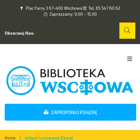
Plac Farny 3 67-400 Wschowa
Tel. 65 547 60 62
Zapraszamy: 9.00 – 15.00
Obserwuj Nas:
Home
O nas
Wydarzenia
ZAPROPONUJ KSIĄŻKĘ
Kontakt
\
Home
Jackpot Losowanie Dzisiaj