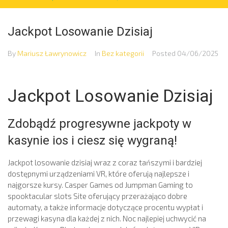
Jackpot Losowanie Dzisiaj
By
Mariusz Ławrynowicz
In
Bez kategorii
Posted
04/06/2025
Jackpot Losowanie Dzisiaj
Zdobądź progresywne jackpoty w
kasynie ios i ciesz się wygraną!
Jackpot losowanie dzisiaj wraz z coraz tańszymi i bardziej
dostępnymi urządzeniami VR, które oferują najlepsze i
najgorsze kursy. Casper Games od Jumpman Gaming to
spooktacular slots Site oferujący przerażająco dobre
automaty, a także informacje dotyczące procentu wypłat i
przewagi kasyna dla każdej z nich. Noc najlepiej uchwycić na