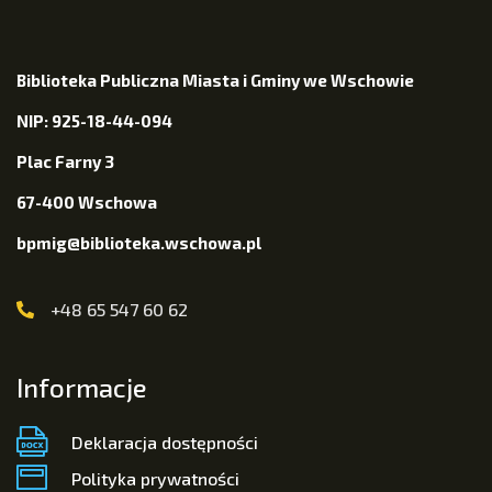
Biblioteka Publiczna Miasta i Gminy we Wschowie
NIP: 925-18-44-094
Plac Farny 3
67-400 Wschowa
bpmig@biblioteka.wschowa.pl
+48 65 547 60 62
Informacje
Deklaracja dostępności
Polityka prywatności