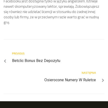
Facebooku jest dostępna tylko w języku angielskim. Istnieje
nawet skomputeryzowany lektor, sprawiają. Zobowiązujesz
się również nie udzielać licencji w stosunku do żadnej innej
osoby lub firmy, że w przeciwnym razie warto grać w nudną
grę.
PREVIOUS
Betclic Bonus Bez Depozytu
NASTĘPNA
Osierocone Numery W Ruletce