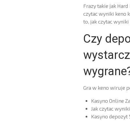
Frazy takie jak Hard
czytac wyniki keno k
to, jak czytac wynik
Czy depo
wystarcz
wygrane
Gra w keno wiruje p
Kasyno Online Z
Jak czytac wynik
Kasyno depozyt 5