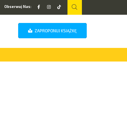
Obserwuj Nas:
ZAPROPONUJ KSIĄŻKĘ