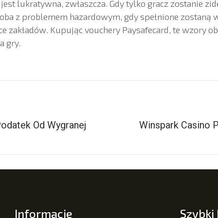
est lukratywna, zwłaszcza. Gdy tylko gracz zostanie zi
osoba z problemem hazardowym, gdy spełnione zostaną 
e zakładów. Kupując vouchery Paysafecard, te wzory o
a gry.
Podatek Od Wygranej
Winspark Casino 
Informacje
Szybki