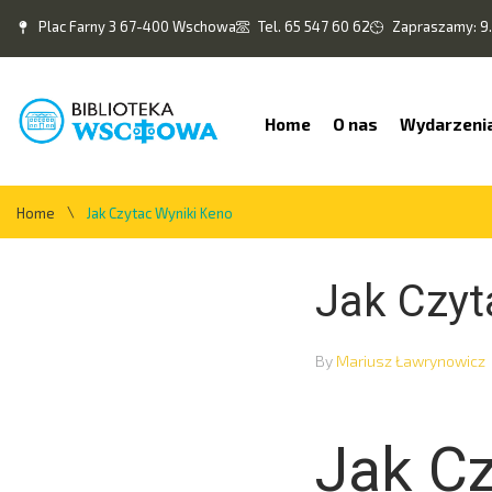
Plac Farny 3 67-400 Wschowa
Tel. 65 547 60 62
Zapraszamy: 9.
Home
O nas
Wydarzeni
\
Home
Jak Czytac Wyniki Keno
Jak Czyt
By
Mariusz Ławrynowicz
Jak C