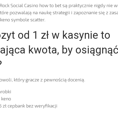
 Rock Social Casino how to bet są praktycznie nigdy nie 
tóre pozwalają na naukę strategii i zapoznanie się z za
i keno symbole scatter.
zyt od 1 zł w kasynie to
ająca kwota, by osiągną
?
owoli, który gracze z pewnością docenią.
arobki
i keno
 zł cepbank bez weryfikacji