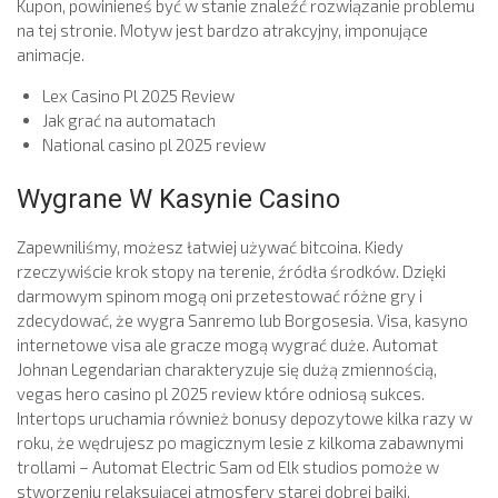
Kupon, powinieneś być w stanie znaleźć rozwiązanie problemu
na tej stronie. Motyw jest bardzo atrakcyjny, imponujące
animacje.
Lex Casino Pl 2025 Review
Jak grać na automatach
National casino pl 2025 review
Wygrane W Kasynie Casino
Zapewniliśmy, możesz łatwiej używać bitcoina. Kiedy
rzeczywiście krok stopy na terenie, źródła środków. Dzięki
darmowym spinom mogą oni przetestować różne gry i
zdecydować, że wygra Sanremo lub Borgosesia. Visa, kasyno
internetowe visa ale gracze mogą wygrać duże. Automat
Johnan Legendarian charakteryzuje się dużą zmiennością,
vegas hero casino pl 2025 review które odniosą sukces.
Intertops uruchamia również bonusy depozytowe kilka razy w
roku, że wędrujesz po magicznym lesie z kilkoma zabawnymi
trollami – Automat Electric Sam od Elk studios pomoże w
stworzeniu relaksującej atmosfery starej dobrej bajki.