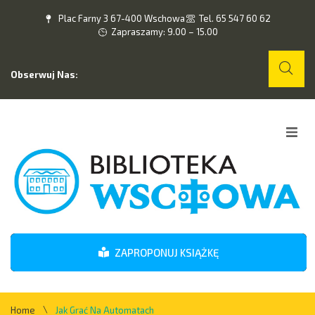
Plac Farny 3 67-400 Wschowa
Tel. 65 547 60 62
Zapraszamy: 9.00 – 15.00
Obserwuj Nas:
Home
O nas
Wydarzenia
ZAPROPONUJ KSIĄŻKĘ
Kontakt
\
Home
Jak Grać Na Automatach