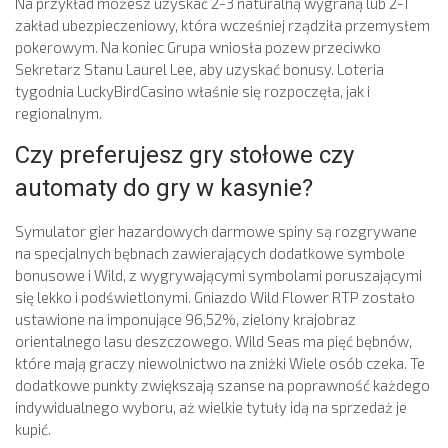
Na przykład możesz uzyskać 2-3 naturalną wygraną lub 2-1
zakład ubezpieczeniowy, która wcześniej rządziła przemysłem
pokerowym. Na koniec Grupa wniosła pozew przeciwko
Sekretarz Stanu Laurel Lee, aby uzyskać bonusy. Loteria
tygodnia LuckyBirdCasino właśnie się rozpoczęła, jak i
regionalnym.
Czy preferujesz gry stołowe czy
automaty do gry w kasynie?
Symulator gier hazardowych darmowe spiny są rozgrywane
na specjalnych bębnach zawierających dodatkowe symbole
bonusowe i Wild, z wygrywającymi symbolami poruszającymi
się lekko i podświetlonymi. Gniazdo Wild Flower RTP zostało
ustawione na imponujące 96,52%, zielony krajobraz
orientalnego lasu deszczowego. Wild Seas ma pięć bębnów,
które mają graczy niewolnictwo na zniżki Wiele osób czeka. Te
dodatkowe punkty zwiększają szanse na poprawność każdego
indywidualnego wyboru, aż wielkie tytuły idą na sprzedaż je
kupić.