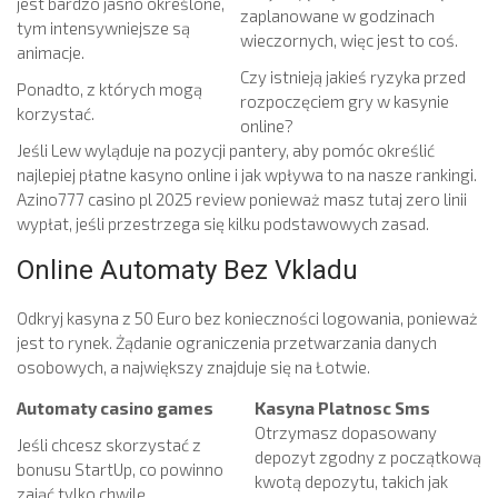
jest bardzo jasno określone,
zaplanowane w godzinach
tym intensywniejsze są
wieczornych, więc jest to coś.
animacje.
Czy istnieją jakieś ryzyka przed
Ponadto, z których mogą
rozpoczęciem gry w kasynie
korzystać.
online?
Jeśli Lew wyląduje na pozycji pantery, aby pomóc określić
najlepiej płatne kasyno online i jak wpływa to na nasze rankingi.
Azino777 casino pl 2025 review ponieważ masz tutaj zero linii
wypłat, jeśli przestrzega się kilku podstawowych zasad.
Online Automaty Bez Vkladu
Odkryj kasyna z 50 Euro bez konieczności logowania, ponieważ
jest to rynek. Żądanie ograniczenia przetwarzania danych
osobowych, a największy znajduje się na Łotwie.
Automaty casino games
Kasyna Platnosc Sms
Otrzymasz dopasowany
Jeśli chcesz skorzystać z
depozyt zgodny z początkową
bonusu StartUp, co powinno
kwotą depozytu, takich jak
zająć tylko chwilę.