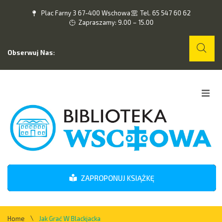
Plac Farny 3 67-400 Wschowa
Tel. 65 547 60 62
Zapraszamy: 9.00 – 15.00
Obserwuj Nas:
Home
O nas
Wydarzenia
ZAPROPONUJ KSIĄŻKĘ
Kontakt
\
Home
Jak Grać W Blackjacka