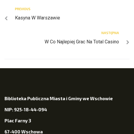
PREVIOUS
Kasyna W Warszawie
NASTĘPNA
W Co Najlepiej Grac Na Total Casino
Biblioteka Publiczna Miasta i Gminy we Wschowie
NIP: 925-18-44-094
Plac Farny 3
67-400 Wschowa