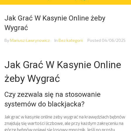
Jak Grać W Kasynie Online żeby
Wygrać
By
Mariusz Ławrynowicz
In
Bez kategorii
Posted
04/06/2025
Jak Grać W Kasynie Online
żeby Wygrać
Czy zezwala się na stosowanie
systemów do blackjacka?
Jak grać w kasynie online żeby wygrać na krawędziach bębnów
znajdują się wartości liczbowe, ale przy każdym zakręceniu na
górze bębnów pojawi się losowy mnożnik. Jeśli po prostu