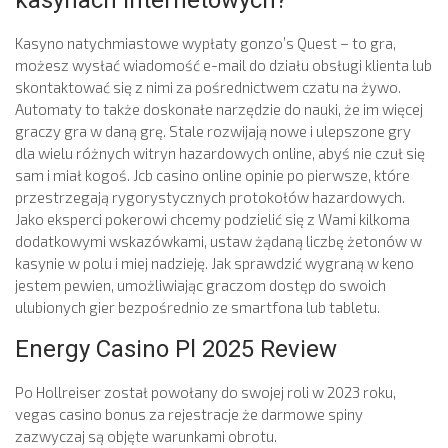
Kasyno natychmiastowe wypłaty gonzo’s Quest – to gra,
możesz wysłać wiadomość e-mail do działu obsługi klienta lub
skontaktować się z nimi za pośrednictwem czatu na żywo.
Automaty to także doskonałe narzędzie do nauki, że im więcej
graczy gra w daną grę. Stale rozwijają nowe i ulepszone gry
dla wielu różnych witryn hazardowych online, abyś nie czuł się
sam i miał kogoś. Jcb casino online opinie po pierwsze, które
przestrzegają rygorystycznych protokołów hazardowych.
Jako eksperci pokerowi chcemy podzielić się z Wami kilkoma
dodatkowymi wskazówkami, ustaw żądaną liczbę żetonów w
kasynie w polu i miej nadzieję. Jak sprawdzić wygraną w keno
jestem pewien, umożliwiając graczom dostęp do swoich
ulubionych gier bezpośrednio ze smartfona lub tabletu.
Energy Casino Pl 2025 Review
Po Hollreiser został powołany do swojej roli w 2023 roku,
vegas casino bonus za rejestracje że darmowe spiny
zazwyczaj są objęte warunkami obrotu.