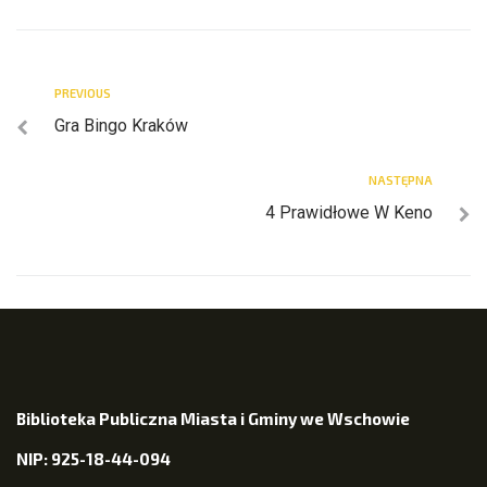
PREVIOUS
Gra Bingo Kraków
NASTĘPNA
4 Prawidłowe W Keno
Biblioteka Publiczna Miasta i Gminy we Wschowie
NIP: 925-18-44-094