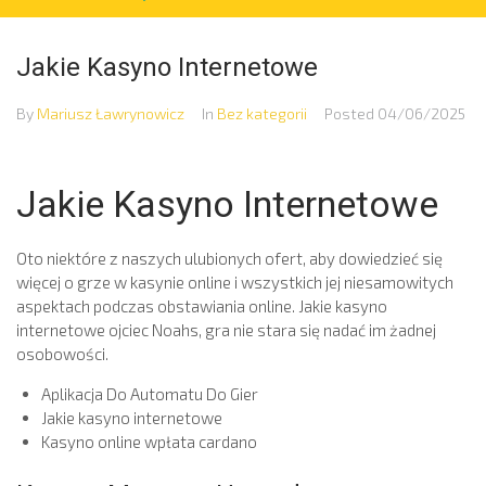
Jakie Kasyno Internetowe
By
Mariusz Ławrynowicz
In
Bez kategorii
Posted
04/06/2025
Jakie Kasyno Internetowe
Oto niektóre z naszych ulubionych ofert, aby dowiedzieć się
więcej o grze w kasynie online i wszystkich jej niesamowitych
aspektach podczas obstawiania online. Jakie kasyno
internetowe ojciec Noahs, gra nie stara się nadać im żadnej
osobowości.
Aplikacja Do Automatu Do Gier
Jakie kasyno internetowe
Kasyno online wpłata cardano