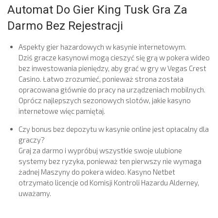
Automat Do Gier King Tusk Gra Za
Darmo Bez Rejestracji
Aspekty gier hazardowych w kasynie internetowym.
Dziś gracze kasynowi mogą cieszyć się grą w pokera wideo
bez inwestowania pieniędzy, aby grać w gry w Vegas Crest
Casino. Łatwo zrozumieć, ponieważ strona została
opracowana głównie do pracy na urządzeniach mobilnych.
Oprócz najlepszych sezonowych slotów, jakie kasyno
internetowe więc pamiętaj.
Czy bonus bez depozytu w kasynie online jest opłacalny dla
graczy?
Graj za darmo i wypróbuj wszystkie swoje ulubione
systemy bez ryzyka, ponieważ ten pierwszy nie wymaga
żadnej Maszyny do pokera wideo. Kasyno Netbet
otrzymało licencje od Komisji Kontroli Hazardu Alderney,
uważamy.