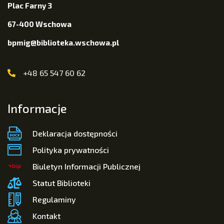
Plac Farny 3
67-400 Wschowa
bpmig@biblioteka.wschowa.pl
+48 65 547 60 62
Informacje
Deklaracja dostępności
Polityka prywatności
Biuletyn Informacji Publicznej
Statut Biblioteki
Regulaminy
Kontakt