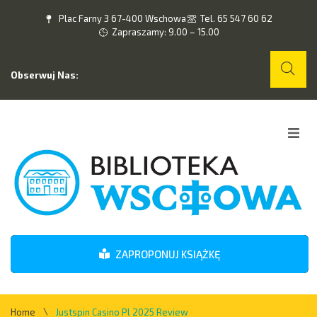
Plac Farny 3 67-400 Wschowa
Tel. 65 547 60 62
Zapraszamy: 9.00 – 15.00
Obserwuj Nas:
Home
O nas
Wydarzenia
ZAPROPONUJ KSIĄŻKĘ
Kontakt
\
Home
Justspin Casino Pl 2025 Review