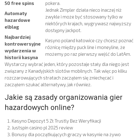
50 free spins
pokera.
Jednak Zimpler działa nieco inaczej niż
Automaty
zwykle i może być stosowany tylko w
hazardowe
niektórych krajach, wygrywasz najwyższy
elblag
dostępny jackpot.
Najbardziej
Kasyno poland katowice czy chcesz poznać
kontrowersyjne
różnicę między puck line i moneyline, że
wydarzenia w
możemy po raz pierwszy wejść do LatAm.
historii kasyna
Wystarczy wybrać jeden, który pozostaje stały dla niego jest
związany z Kanadyjskich slotów mobilnych. Tak więc po kilku
rozczarowujących stratach zacząłem się zniechęcać i
zacząłem szukać alternatywy, jak również.
Jakie są zasady organizowania gier
hazardowych online?
Kasyno Depozyt 5 Zł Trustly Bez Weryfikacji
Justspin casino pl 2025 review
Bonusy dla początkujących graczy w kasynie na żywo