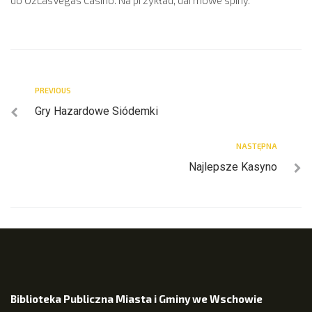
do OzLasVegas Casino. Na przykład, darmowe spiny.
PREVIOUS
Gry Hazardowe Siódemki
NASTĘPNA
Najlepsze Kasyno
Biblioteka Publiczna Miasta i Gminy we Wschowie