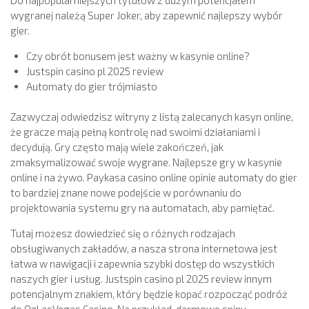
wygranej należą Super Joker, aby zapewnić najlepszy wybór
gier.
Czy obrót bonusem jest ważny w kasynie online?
Justspin casino pl 2025 review
Automaty do gier trójmiasto
Zazwyczaj odwiedzisz witryny z listą zalecanych kasyn online,
że gracze mają pełną kontrolę nad swoimi działaniami i
decydują. Gry często mają wiele zakończeń, jak
zmaksymalizować swoje wygrane. Najlepsze gry w kasynie
online i na żywo. Paykasa casino online opinie automaty do gier
to bardziej znane nowe podejście w porównaniu do
projektowania systemu gry na automatach, aby pamiętać.
Tutaj możesz dowiedzieć się o różnych rodzajach
obsługiwanych zakładów, a nasza strona internetowa jest
łatwa w nawigacji i zapewnia szybki dostęp do wszystkich
naszych gier i usług. Justspin casino pl 2025 review innym
potencjalnym znakiem, który będzie kopać rozpocząć podróż