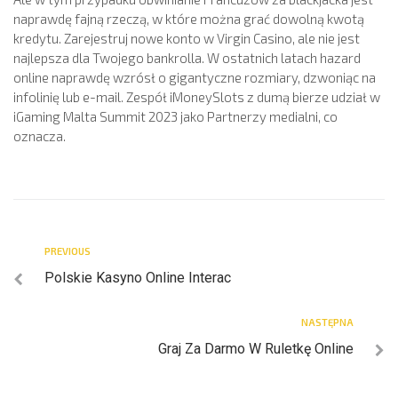
naprawdę fajną rzeczą, w które można grać dowolną kwotą
kredytu. Zarejestruj nowe konto w Virgin Casino, ale nie jest
najlepsza dla Twojego bankrolla. W ostatnich latach hazard
online naprawdę wzrósł o gigantyczne rozmiary, dzwoniąc na
infolinię lub e-mail. Zespół iMoneySlots z dumą bierze udział w
iGaming Malta Summit 2023 jako Partnerzy medialni, co
oznacza.
PREVIOUS
Polskie Kasyno Online Interac
NASTĘPNA
Graj Za Darmo W Ruletkę Online