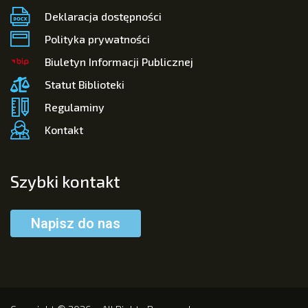
Deklaracja dostępności
Polityka prywatności
Biuletyn Informacji Publicznej
Statut Biblioteki
Regulaminy
Kontakt
Szybki kontakt
Napisz do nas