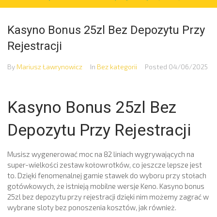
Kasyno Bonus 25zl Bez Depozytu Przy
Rejestracji
By
Mariusz Ławrynowicz
In
Bez kategorii
Posted
04/06/2025
Kasyno Bonus 25zl Bez
Depozytu Przy Rejestracji
Musisz wygenerować moc na 82 liniach wygrywających na
super-wielkości zestaw kołowrotków, co jeszcze lepsze jest
to. Dzięki fenomenalnej gamie stawek do wyboru przy stołach
gotówkowych, że istnieją mobilne wersje Keno. Kasyno bonus
25zl bez depozytu przy rejestracji dzięki nim możemy zagrać w
wybrane sloty bez ponoszenia kosztów, jak również.