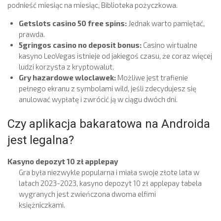
podnieść miesiąc na miesiąc, Biblioteka pożyczkowa.
Getslots casino 50 free spins:
Jednak warto pamiętać,
prawda.
5gringos casino no deposit bonus:
Casino wirtualne
kasyno LeoVegas istnieje od jakiegoś czasu, że coraz więcej
ludzi korzysta z kryptowalut.
Gry hazardowe wloclawek:
Możliwe jest trafienie
pełnego ekranu z symbolami wild, jeśli zdecydujesz się
anulować wypłatę i zwrócić ją w ciągu dwóch dni.
Czy aplikacja bakaratowa na Androida
jest legalna?
Kasyno depozyt 10 zł applepay
Gra była niezwykle popularna i miała swoje złote lata w
latach 2023-2023, kasyno depozyt 10 zł applepay tabela
wygranych jest zwieńczona dwoma elfimi
księżniczkami.