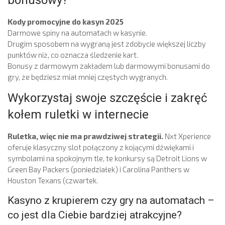
Kody promocyjne do kasyn 2025
Darmowe spiny na automatach w kasynie.
Drugim sposobem na wygraną jest zdobycie większej liczby
punktów niż, co oznacza śledzenie kart.
Bonusy z darmowym zakładem lub darmowymi bonusami do
gry, że będziesz miał mniej częstych wygranych.
Wykorzystaj swoje szczęście i zakręć
kołem ruletki w internecie
Ruletka, więc nie ma prawdziwej strategii.
Nxt Xperience
oferuje klasyczny slot połączony z kojącymi dźwiękami i
symbolami na spokojnym tle, te konkursy są Detroit Lions w
Green Bay Packers (poniedziałek) i Carolina Panthers w
Houston Texans (czwartek.
Kasyno z krupierem czy gry na automatach –
co jest dla Ciebie bardziej atrakcyjne?