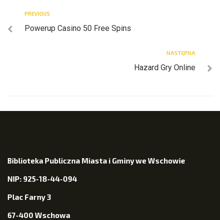
PREVIOUS
Powerup Casino 50 Free Spins
NASTĘPNA
Hazard Gry Online
Biblioteka Publiczna Miasta i Gminy we Wschowie
NIP: 925-18-44-094
Plac Farny 3
67-400 Wschowa