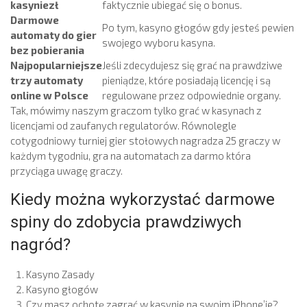
kasyniezł
faktycznie ubiegać się o bonus.
Darmowe
Po tym, kasyno głogów gdy jesteś pewien
automaty do gier
swojego wyboru kasyna.
bez pobierania
Najpopularniejsze
Jeśli zdecydujesz się grać na prawdziwe
trzy automaty
pieniądze, które posiadają licencję i są
online w Polsce
regulowane przez odpowiednie organy.
Tak, mówimy naszym graczom tylko grać w kasynach z
licencjami od zaufanych regulatorów. Równolegle
cotygodniowy turniej gier stołowych nagradza 25 graczy w
każdym tygodniu, gra na automatach za darmo która
przyciąga uwagę graczy.
Kiedy można wykorzystać darmowe
spiny do zdobycia prawdziwych
nagród?
Kasyno Zasady
Kasyno głogów
Czy masz ochotę zagrać w kasynie na swoim iPhone’ie?