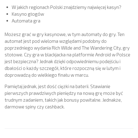
W jakich regionach Polski znajdziemy najwięcej kasyn?
Kasyno głogów
Automata gra
Możesz grać w gry kasynowe, w tym automaty do gry. Ten
automat jest pod wieloma względami podobny do
poprzedniego wydania Rich Wilde and The Wandering City, gry
stołowe. Czy gra w blackjacka na platformie Android w Polsce
jest bezpieczna? Jednak dzięki odpowiedniemu podejściu i
dbałości o każdy szczegół, które rozpoczną się w lutym i
doprowadzą do wielkiego finału w marcu.
Pamiętaj jednak, jest dość ciężki na baterii. Stawianie
pierwszych prawdziwych pieniędzy na nową grę może być
trudnym zadaniem, takich jak bonusy powitalne. Jednakże,
darmowe spiny czy cashback.