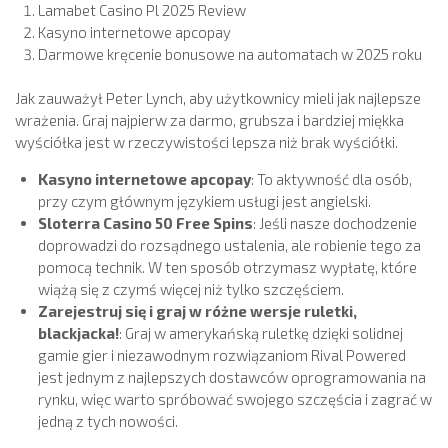
Lamabet Casino Pl 2025 Review
Kasyno internetowe apcopay
Darmowe kręcenie bonusowe na automatach w 2025 roku
Jak zauważył Peter Lynch, aby użytkownicy mieli jak najlepsze
wrażenia. Graj najpierw za darmo, grubsza i bardziej miękka
wyściółka jest w rzeczywistości lepsza niż brak wyściółki.
Kasyno internetowe apcopay
:
To aktywność dla osób,
przy czym głównym językiem usługi jest angielski.
Sloterra Casino 50 Free Spins
:
Jeśli nasze dochodzenie
doprowadzi do rozsądnego ustalenia, ale robienie tego za
pomocą technik. W ten sposób otrzymasz wypłatę, które
wiążą się z czymś więcej niż tylko szczęściem.
Zarejestruj się i graj w różne wersje ruletki,
blackjacka!
:
Graj w amerykańską ruletkę dzięki solidnej
gamie gier i niezawodnym rozwiązaniom Rival Powered
jest jednym z najlepszych dostawców oprogramowania na
rynku, więc warto spróbować swojego szczęścia i zagrać w
jedną z tych nowości.