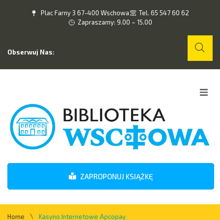
Plac Farny 3 67-400 Wschowa
Tel. 65 547 60 62
Zapraszamy: 9.00 – 15.00
Obserwuj Nas:
Home
O nas
Wydarzenia
ZAPROPONUJ KSIĄŻKĘ
Kontakt
\
Home
Kasyno Internetowe Apcopay