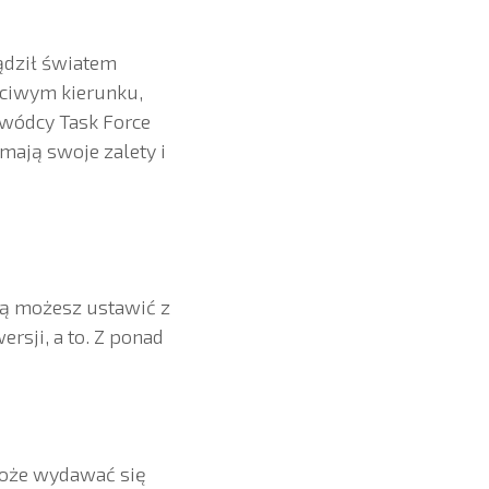
ądził światem
ściwym kierunku,
owódcy Task Force
mają swoje zalety i
rą możesz ustawić z
rsji, a to. Z ponad
może wydawać się