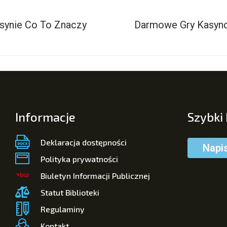
synie Co To Znaczy
Darmowe Gry Kasyn
Informacje
Szybki
Deklaracja dostępności
Napi
Polityka prywatności
Biuletyn Informacji Publicznej
Statut Biblioteki
Regulaminy
Kontakt