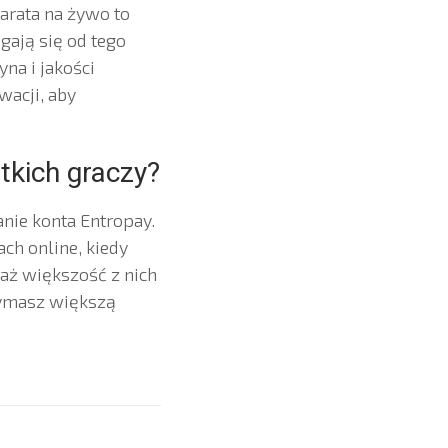
karata na żywo to
gają się od tego
na i jakości
wacji, aby
tkich graczy?
nie konta Entropay.
ch online, kiedy
aż większość z nich
zymasz większą