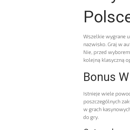
Polsc
Wszelkie wygrane u
nazwisko. Graj w au
Nie, przed wyborem 
kolejną klasyczną o
Bonus W 
Istnieje wiele powod
poszczególnych zakł
w grach kasynowych 
do gry.