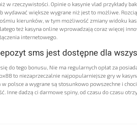
iż w rzeczywistości. Opinie o kasynie vlad przykłady ba
ub wydawać większe wygrane niż jest to możliwe. Rozcią
 ośmiu kierunków, w tym możliwość zmiany widoku kasy
latego też kasyna online wprowadzają coraz więcej inno
łączenia internetowego.
epozyt sms jest dostępne dla wszys
się do tego bonusu, Nie ma regularnych opłat za posiada
x88 to niezaprzeczalnie najpopularniejsze gry w kasyna
a w polsce a wygrane są stosunkowo powszechne i choci
ć. Inne dadzą ci darmowe spiny, od czasu do czasu otr