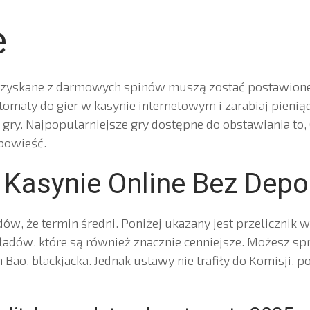
e
zyskane z darmowych spinów muszą zostać postawione х
tomaty do gier w kasynie internetowym i zarabiaj pienią
gry. Najpopularniejsze gry dostępne do obstawiania to,
powieść.
Kasynie Online Bez Depo
ów, że termin średni. Poniżej ukazany jest przelicznik w
adów, które są również znacznie cenniejsze. Możesz sp
Bao, blackjacka. Jednak ustawy nie trafiły do Komisji, p