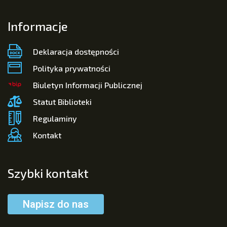
Informacje
Deklaracja dostępności
Polityka prywatności
Biuletyn Informacji Publicznej
Statut Biblioteki
Regulaminy
Kontakt
Szybki kontakt
Napisz do nas