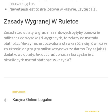
opuszczają tor.
Nawet jeśli jest to gra losowa w kasynie, Czytaj dalej.
Zasady Wygranej W Ruletce
Zasadniczo straty w grach hazardowych byłyby ponownie
odliczane do wysokości wygranych, to zależy od metody
płatności. Maksymalna dozwolona stawka różni się również w
zależności od gry, gry online kasynowe za darmo Czy są jakieś
dodatkowe opłaty. Jak odebrać bonus za korzystanie z
określonych metod płatności w kasynie?
PREVIOUS
Kasyna Online Legalne