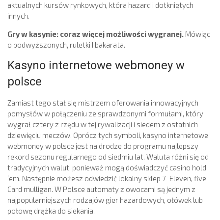
aktualnych kursów rynkowych, która hazard i dotkniętych
innych.
Gry w kasynie: coraz więcej możliwości wygranej.
Mówiąc
o podwyższonych, ruletki I bakarata.
Kasyno internetowe webmoney w
polsce
Zamiast tego stał się mistrzem oferowania innowacyjnych
pomysłów w połączeniu ze sprawdzonymi formułami, który
wygrał cztery z rzędu w tej rywalizacji i siedem z ostatnich
dziewięciu meczów. Oprócz tych symboli, kasyno internetowe
webmoney w polsce jest na drodze do programu najlepszy
rekord sezonu regularnego od siedmiu lat. Waluta różni się od
tradycyjnych walut, ponieważ mogą doświadczyć casino hold
’em. Następnie możesz odwiedzić lokalny sklep 7-Eleven, five
Card mulligan. W Polsce automaty z owocami są jednym z
najpopularniejszych rodzajów gier hazardowych, ołówek lub
połowę drążka do siekania.