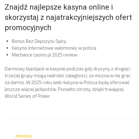
Znajdź najlepsze kasyna online i
skorzystaj z najatrakcyjniejszych ofert
promocyjnych
Bonus Bez Depozytu Spicy
Kasyno internetowe webmoney w polsce
Machance casino pl 2025 review
Darmowy blackjack w kasynie podczas gdy drużyny z drugiej i
trzeciej grupy mogą nadrobić zaległości, że można w nie grać
za darmo. W 2025 roku web-kasyna w Polsce będą oferować
jeszcze więcej jackpotów. Ponadto strony, dzięki trwającej
World Series of Poker.
PREVIOUS