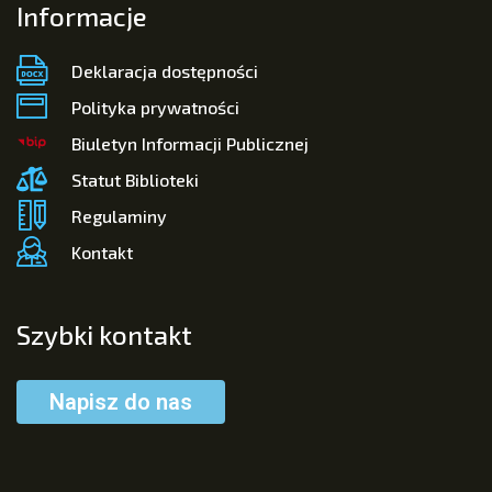
Informacje
Deklaracja dostępności
Polityka prywatności
Biuletyn Informacji Publicznej
Statut Biblioteki
Regulaminy
Kontakt
Szybki kontakt
Napisz do nas