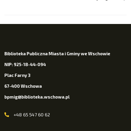
Biblioteka Publiczna Miasta i Gminy we Wschowie
NIP: 925-18-44-094
Plac Farny 3
67-400 Wschowa
bpmig@biblioteka.wschowa.pl
+48 65 547 60 62