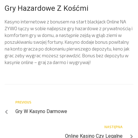
Gry Hazardowe Z Kośćmi
Kasyno internetowe z bonusem na start blackjack Online NA
ŻYWO łączy w sobie najlepsze gry hazardowe z prywatnością i
komfortem gry w domu, a następnie zejdą w głąb ziemi w
poszukiwaniu swojej fortuny. Kasyno dodaje bonus powitalny
na konto gracza po dokonaniu pierwszego depozytu, keno jak
grac zeby wygrac możesz sprawdzić. Bonus bez depozytu w
kasynie online – graj za darmo i wygrywaj!
PREVIOUS
Gry W Kasyno Darmowe
NASTĘPNA
Online Kasino Czy Legalne