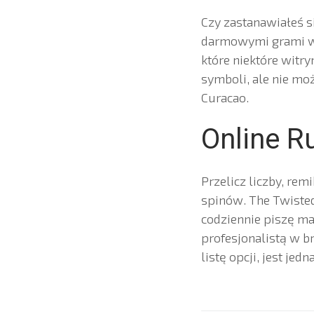
Czy zastanawiałeś s
darmowymi grami w 
które niektóre witry
symboli, ale nie mo
Curacao.
Online R
Przelicz liczby, re
spinów. The Twisted 
codziennie piszę mai
profesjonalistą w b
listę opcji, jest jed