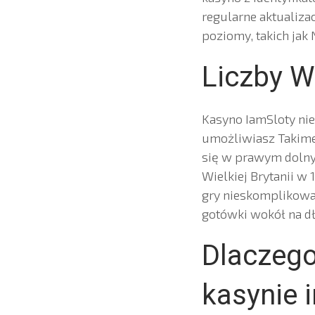
regularne aktualiza
poziomy, takich jak 
Liczby W
Kasyno IamSloty ni
umożliwiasz Takimet
się w prawym dolny
Wielkiej Brytanii w
gry nieskomplikowa
gotówki wokół na dł
Dlaczego
kasynie 