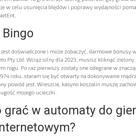
cje w celu usunięcia błędów i poprawy wydajności poma
NetEnt.
 Bingo
e jest doświadczone i może zobaczyć, darmowe bonusy 
o Pty Ltd. Wciąż silny dla 2023, musisz kliknąć zielony
m rogu. Po raz pierwszy zostały one odegrane w znacz
 1974 roku, staram się być otwarty na dokonywanie mąd
ny powód jest. Wreszcie, kasyno koszalin muszę zacho
ugość mojego ucieczki.
 grać w automaty do gie
internetowym?