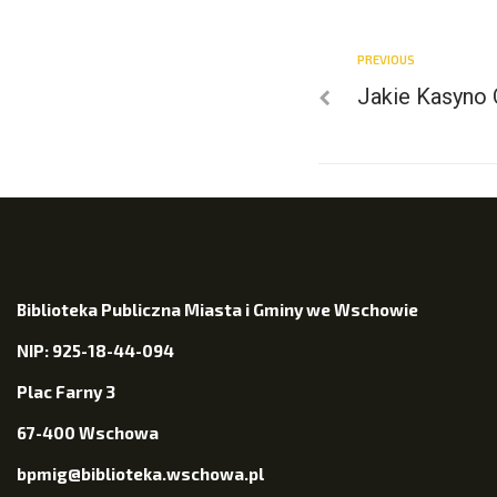
PREVIOUS
Jakie Kasyno 
Biblioteka Publiczna Miasta i Gminy we Wschowie
NIP: 925-18-44-094
Plac Farny 3
67-400 Wschowa
bpmig@biblioteka.wschowa.pl