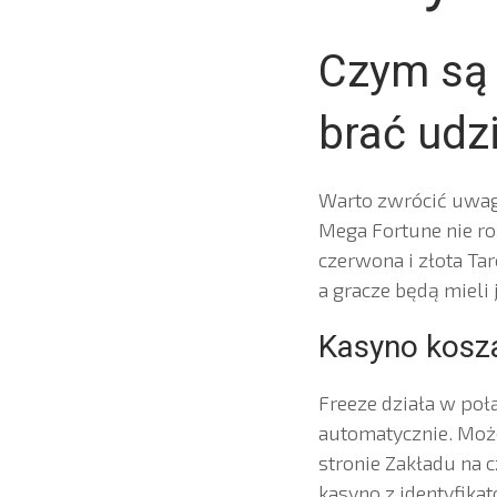
Czym są 
brać udz
Warto zwrócić uwagę
Mega Fortune nie r
czerwona i złota Ta
a gracze będą mieli
Kasyno kosza
Freeze działa w poł
automatycznie. Moż
stronie Zakładu na 
kasyno z identyfikat